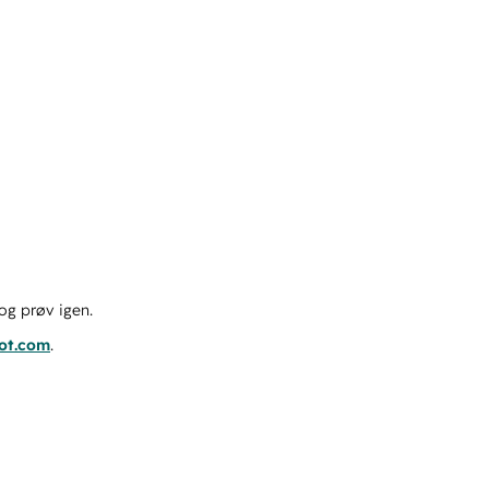
og prøv igen.
pot.com
.