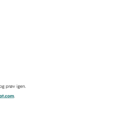
og prøv igen.
pot.com
.