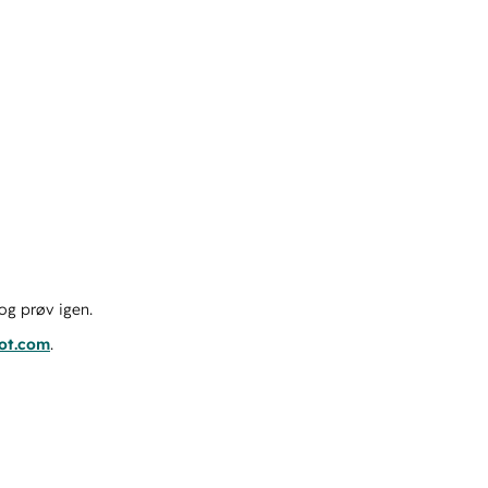
og prøv igen.
pot.com
.