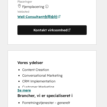
Placeringer
Fjernplacering
Websted
Well Consultant合同会社
Kontakt virksomhed
Vores ydelser
Content Creation
Conversational Marketing
CRM Implementation
Customer Marketing
Se mere
Customer Survey and Analysis
Brancher, vi er specialiseret i
Email Marketing
Forretningstjenester – generelt
Full Inbound Marketing Services