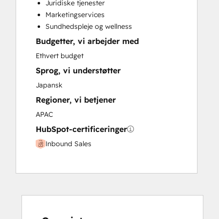
Juridiske tjenester
Paid Advertising
Marketingservices
Programmable Automation
Sundhedspleje og wellness
Budgetter, vi arbejder med
Ethvert budget
Sprog, vi understøtter
Japansk
Regioner, vi betjener
APAC
HubSpot-certificeringer
Inbound Sales