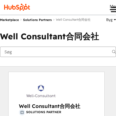
Me
Byg
Well Consultant合同会社
Marketplace
Solutions Partners
Well Consultant合同会社
Well Consultant合同会社
SOLUTIONS PARTNER