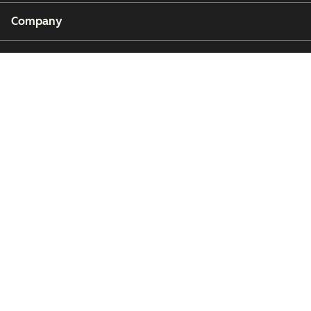
Company
Customers
Partners
Copyright © 2026 HubSpot, Inc.
Legal Center
Privacy Policy
Security