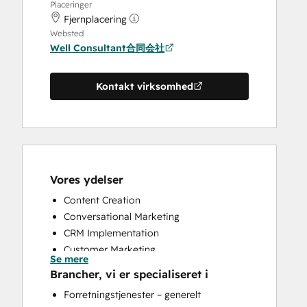
Placeringer
Fjernplacering
Websted
Well Consultant合同会社
Kontakt virksomhed
Vores ydelser
Content Creation
Conversational Marketing
CRM Implementation
Customer Marketing
Se mere
Customer Survey and Analysis
Brancher, vi er specialiseret i
Email Marketing
Forretningstjenester – generelt
Full Inbound Marketing Services