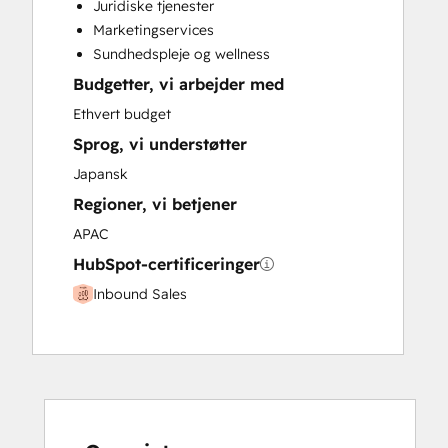
Juridiske tjenester
Paid Advertising
Marketingservices
Programmable Automation
Sundhedspleje og wellness
Budgetter, vi arbejder med
Ethvert budget
Sprog, vi understøtter
Japansk
Regioner, vi betjener
APAC
HubSpot-certificeringer
Inbound Sales