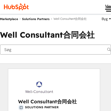
Me
Byg
Well Consultant合同会社
Marketplace
Solutions Partners
Well Consultant合同会社
Well Consultant合同会社
SOLUTIONS PARTNER