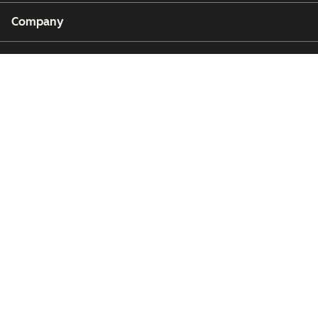
Company
Customers
Partners
Copyright © 2026 HubSpot, Inc.
Legal Center
Privacy Policy
Security