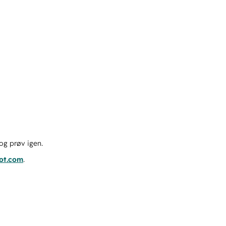
og prøv igen.
pot.com
.