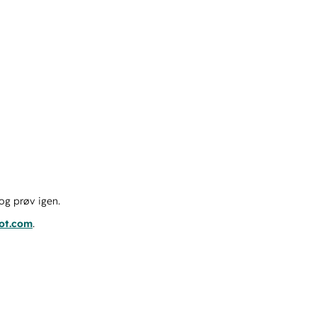
og prøv igen.
pot.com
.