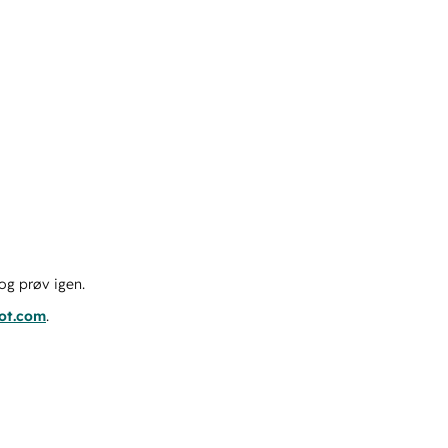
og prøv igen.
pot.com
.