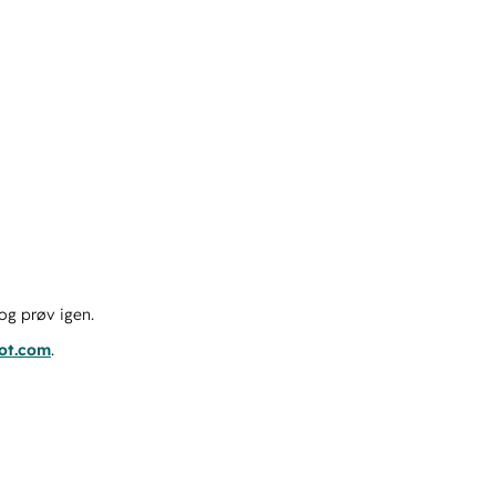
og prøv igen.
pot.com
.