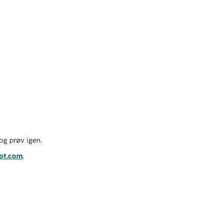
og prøv igen.
pot.com
.