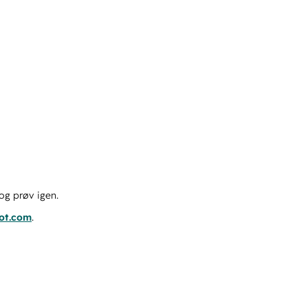
og prøv igen.
pot.com
.