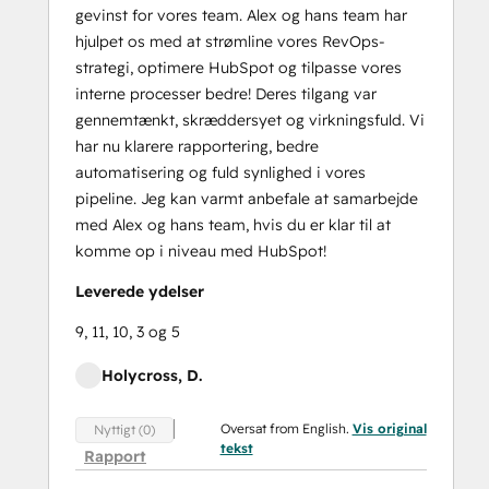
gevinst for vores team. Alex og hans team har
hjulpet os med at strømline vores RevOps-
strategi, optimere HubSpot og tilpasse vores
interne processer bedre! Deres tilgang var
gennemtænkt, skræddersyet og virkningsfuld. Vi
har nu klarere rapportering, bedre
automatisering og fuld synlighed i vores
pipeline. Jeg kan varmt anbefale at samarbejde
med Alex og hans team, hvis du er klar til at
komme op i niveau med HubSpot!
Leverede ydelser
9, 11, 10, 3 og 5
Holycross, D.
Oversat from English.
Vis original
Nyttigt (0)
tekst
Rapport