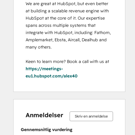
We are great at HubSpot, but even better 
at building a scalable revenue engine with 
HubSpot at the core of it. Our expertise 
spans across multiple systems that 
integrate with HubSpot, including: Fathom, 
Amplemarket, Ebsta, Aircall, Dealhub and 
many others. 

Keen to learn more? Book a call with us at 
https://meetings-
eu1.hubspot.com/alex40
0 %
0 %
0 %
0 %
100 %
0 %
0 %
0 %
0 %
100 %
fuldendt
fuldendt
fuldendt
fuldendt
fuldendt
fuldendt
fuldendt
fuldendt
fuldendt
fuldendt
Anmeldelser
Skriv en anmeldelse
Gennemsnitlig vurdering