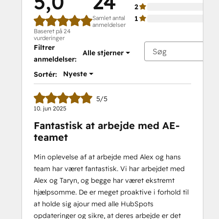
5,0
24
2
Samlet antal
1
anmeldelser
Baseret på 24
vurderinger
Filtrer
Alle stjerner
anmeldelser:
Nyeste
Sortér:
5/5
10. jun 2025
Fantastisk at arbejde med AE-
teamet
Min oplevelse af at arbejde med Alex og hans
team har været fantastisk. Vi har arbejdet med
Alex og Taryn, og begge har været ekstremt
hjælpsomme. De er meget proaktive i forhold til
at holde sig ajour med alle HubSpots
opdateringer og sikre, at deres arbejde er det