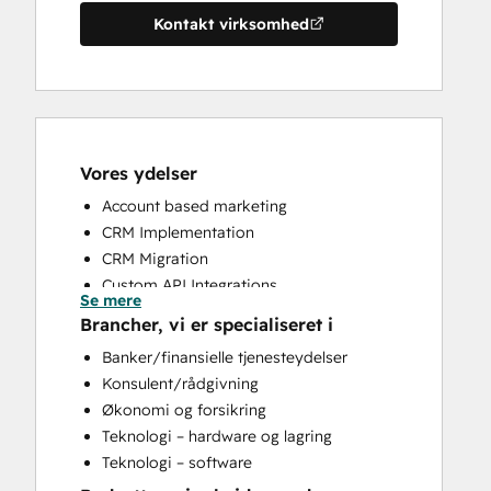
Kontakt virksomhed
Vores ydelser
Account based marketing
CRM Implementation
CRM Migration
Custom API Integrations
Se mere
Customer Marketing
Brancher, vi er specialiseret i
Customer Success Training
Banker/finansielle tjenesteydelser
Customer Support Training
Konsulent/rådgivning
Customer Survey and Analysis
Økonomi og forsikring
Email Marketing
Teknologi – hardware og lagring
Full Inbound Marketing Services
Teknologi – software
Help Desk Implementation