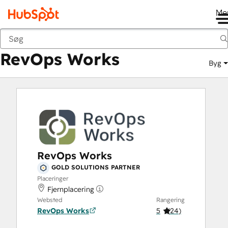
Me
RevOps Works
Marketplace
Solutions Partners
RevOps Works
Byg
RevOps Works
GOLD SOLUTIONS PARTNER
Placeringer
Fjernplacering
Websted
Rangering
RevOps Works
5
(
24
)