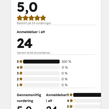
5,0
Baseret på 24 vurderinger
Anmeldelser i alt
24
Samlet antal anmeldelser
5
100 %
4
0 %
3
0 %
2
0 %
1
0 %
Gennemsnitlig
Anmeldelser
5
vurdering
i alt
4
3