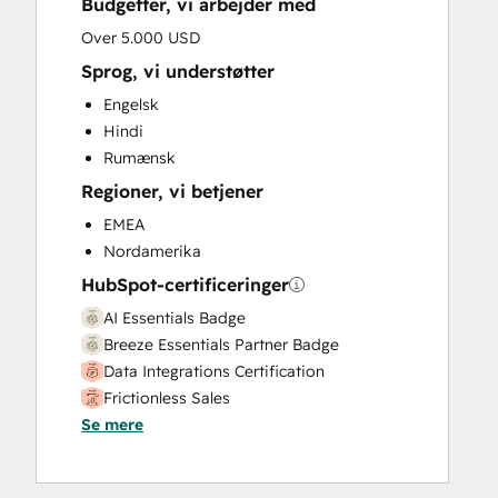
Budgetter, vi arbejder med
HubSpot Onboarding
Knowledge Base Development
Over 5.000 USD
Marketing Hub Enterprise Onboarding
Sprog, vi understøtter
Marketing Hub Professional Onboarding
Engelsk
Programmable Automation
Hindi
Sales and Marketing Alignment
Rumænsk
Sales Coaching and Training
Regioner, vi betjener
Sales Enablement
Sales Hub Enterprise Onboarding
EMEA
Sales Hub Professional Onboarding
Nordamerika
Service Hub Enterprise Onboarding
HubSpot-certificeringer
Service Hub Professional Onboarding
AI Essentials Badge
Breeze Essentials Partner Badge
Data Integrations Certification
Frictionless Sales
Se mere
HubSpot Implementation for Partners
HubSpot Sales Hub Software
Certification