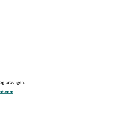
og prøv igen.
pot.com
.