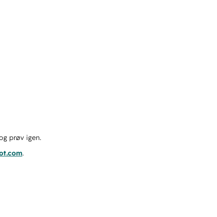
og prøv igen.
pot.com
.