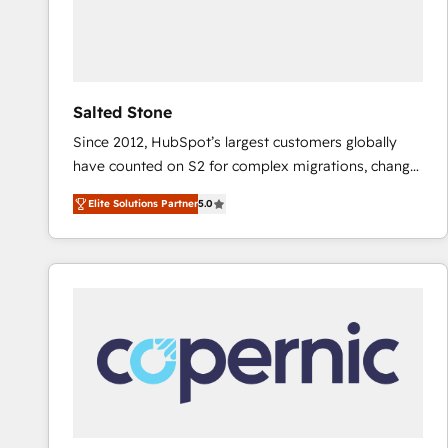
Salted Stone
Since 2012, HubSpot’s largest customers globally
have counted on S2 for complex migrations, change
management, systems integration, and creative
Elite Solutions Partner
5.0
solutions that deliver measurable impact and
transform brand experiences As one of the few full-
service creative agencies in the HubSpot
ecosystem, we blend strategy, technology, & award-
winning design to build scalable, globally
regionalized HubSpot websites, integrated
marketing campaigns, & RevOps frameworks that
fuel long-term success We connect the entire
customer lifecycle through seamless integrations,
ensure long-term adoption with change-