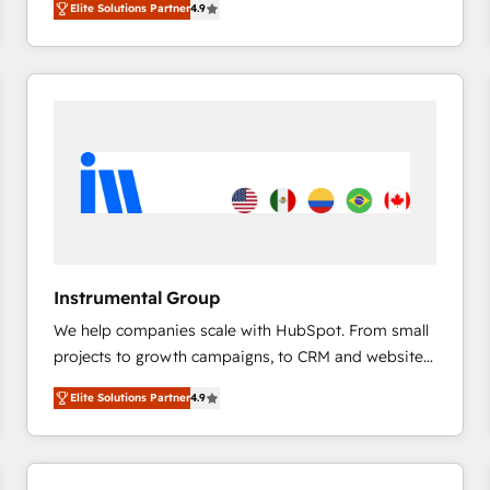
Elite Solutions Partner
4.9
marketing automation, Growth, Revops, CRM et
webdesign. Markentive is both a consulting firm, a
digital agency and an integrator. With over 115
experts in marketing automation, growth, revops,
CRM and webdesign (We focus on EMEA - USA
customers).
Instrumental Group
We help companies scale with HubSpot. From small
projects to growth campaigns, to CRM and websites.
Hire an agency that's experienced in every inch of
Elite Solutions Partner
4.9
HubSpot and willing to work hand-in-hand with your
team to simplify the complex and build a better
experience for your team and customers.