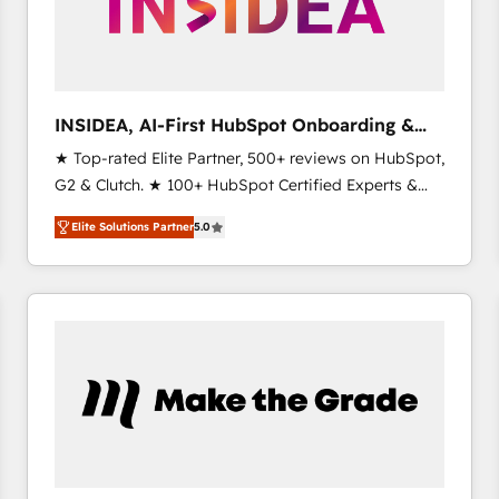
INSIDEA, AI-First HubSpot Onboarding &
RevOps
★ Top-rated Elite Partner, 500+ reviews on HubSpot,
G2 & Clutch. ★ 100+ HubSpot Certified Experts &
Trainers across the team ★ 1,500+ implementations
Elite Solutions Partner
5.0
across five continents ★ AI-First, RevOps-led,
Onboarding obsessed ★ Company of the Year
2024/25 INSIDEA helps growing companies turn
HubSpot into a revenue engine. We onboard your
team, migrate your data, and build AI-powered
workflows that drive adoption from week one, in
your time zone. What we do ➤ Onboarding: Live in
weeks, with workflows built around your business,
not a template. ➤ Migration: Move from any legacy
CRM. Zero downtime, full data integrity. ➤