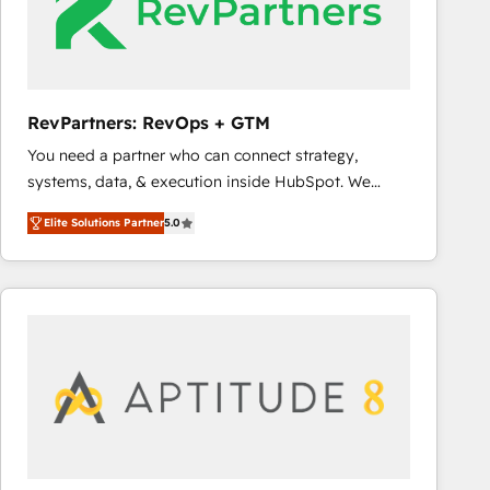
RevPartners: RevOps + GTM
You need a partner who can connect strategy,
systems, data, & execution inside HubSpot. We
bridge the gap where most agencies fall short by
Elite Solutions Partner
5.0
combining GTM strategy with technical execution to
solve the right problem with the right solution. As the
only firm in the world to hold Elite Partner
Accreditations with both HubSpot and Clay, our
clients gain a unique advantage in CRM architecture,
pipeline generation, data intelligence, and go-to-
market execution. Why B2B Businesses Choose RP: -
Secure: Soc2 compliant 🛡️ - Pricing: Implementations
starting at $1,5k 💵 - Speed: Launch in 14 days ⚡ -
Global: 75+ RPers across five continents 🌐 - Scale: