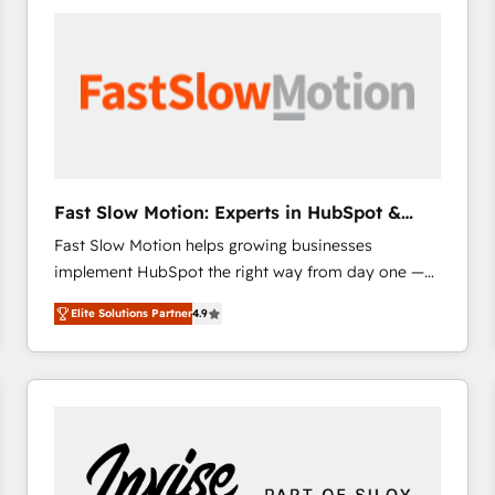
accelerate ROI across every HubSpot Hub. 🧭 From
multi-region migrations to AI-powered automation,
we turn complexity into clarity, human at global
scale. 🏆 HubSpot’s CEO called us “the partner of the
future.” Others agree it is proof of trust built through
measurable impact.
Fast Slow Motion: Experts in HubSpot &
Salesforce
Fast Slow Motion helps growing businesses
implement HubSpot the right way from day one —
with the flexibility to scale as complexity increases.
Elite Solutions Partner
4.9
Highly certified in both HubSpot and Salesforce, we
bring deep experience in CRM implementation,
integrations, and data migration across modern
business systems. Built to serve growing mid-
market and enterprise organizations, our team
combines strong technical execution with real
business perspective. Many of our consultants have