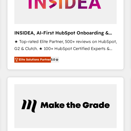
INSIDEA, AI-First HubSpot Onboarding &
RevOps
★ Top-rated Elite Partner, 500+ reviews on HubSpot,
G2 & Clutch. ★ 100+ HubSpot Certified Experts &
Trainers across the team ★ 1,500+ implementations
Elite Solutions Partner
5.0
across five continents ★ AI-First, RevOps-led,
Onboarding obsessed ★ Company of the Year
2024/25 INSIDEA helps growing companies turn
HubSpot into a revenue engine. We onboard your
team, migrate your data, and build AI-powered
workflows that drive adoption from week one, in
your time zone. What we do ➤ Onboarding: Live in
weeks, with workflows built around your business,
not a template. ➤ Migration: Move from any legacy
CRM. Zero downtime, full data integrity. ➤