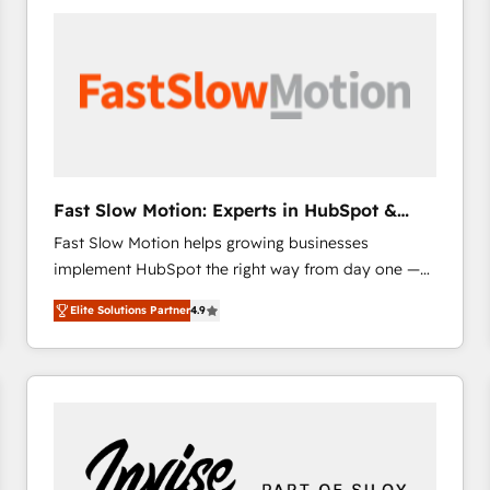
accelerate ROI across every HubSpot Hub. 🧭 From
multi-region migrations to AI-powered automation,
we turn complexity into clarity, human at global
scale. 🏆 HubSpot’s CEO called us “the partner of the
future.” Others agree it is proof of trust built through
measurable impact.
Fast Slow Motion: Experts in HubSpot &
Salesforce
Fast Slow Motion helps growing businesses
implement HubSpot the right way from day one —
with the flexibility to scale as complexity increases.
Elite Solutions Partner
4.9
Highly certified in both HubSpot and Salesforce, we
bring deep experience in CRM implementation,
integrations, and data migration across modern
business systems. Built to serve growing mid-
market and enterprise organizations, our team
combines strong technical execution with real
business perspective. Many of our consultants have