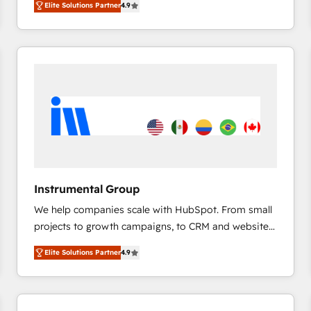
Elite Solutions Partner
4.9
marketing automation, Growth, Revops, CRM et
webdesign. Markentive is both a consulting firm, a
digital agency and an integrator. With over 115
experts in marketing automation, growth, revops,
CRM and webdesign (We focus on EMEA - USA
customers).
Instrumental Group
We help companies scale with HubSpot. From small
projects to growth campaigns, to CRM and websites.
Hire an agency that's experienced in every inch of
Elite Solutions Partner
4.9
HubSpot and willing to work hand-in-hand with your
team to simplify the complex and build a better
experience for your team and customers.