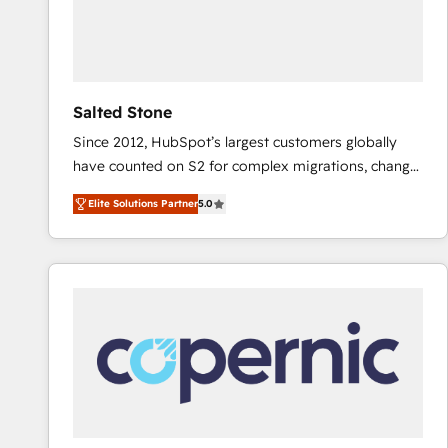
Salted Stone
Since 2012, HubSpot’s largest customers globally
have counted on S2 for complex migrations, change
management, systems integration, and creative
Elite Solutions Partner
5.0
solutions that deliver measurable impact and
transform brand experiences As one of the few full-
service creative agencies in the HubSpot
ecosystem, we blend strategy, technology, & award-
winning design to build scalable, globally
regionalized HubSpot websites, integrated
marketing campaigns, & RevOps frameworks that
fuel long-term success We connect the entire
customer lifecycle through seamless integrations,
ensure long-term adoption with change-