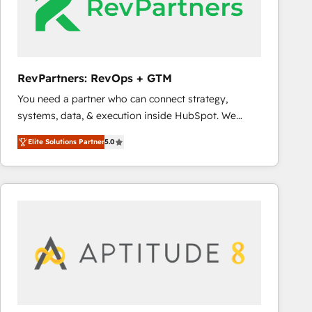
RevPartners: RevOps + GTM
You need a partner who can connect strategy,
systems, data, & execution inside HubSpot. We
bridge the gap where most agencies fall short by
Elite Solutions Partner
5.0
combining GTM strategy with technical execution to
solve the right problem with the right solution. As the
only firm in the world to hold Elite Partner
Accreditations with both HubSpot and Clay, our
clients gain a unique advantage in CRM architecture,
pipeline generation, data intelligence, and go-to-
market execution. Why B2B Businesses Choose RP: -
Secure: Soc2 compliant 🛡️ - Pricing: Implementations
starting at $1,5k 💵 - Speed: Launch in 14 days ⚡ -
Global: 75+ RPers across five continents 🌐 - Scale: