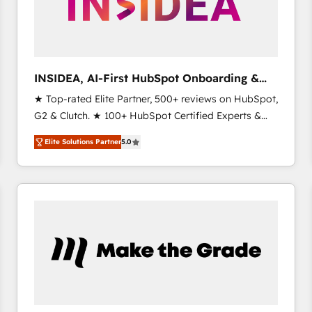
INSIDEA, AI-First HubSpot Onboarding &
RevOps
★ Top-rated Elite Partner, 500+ reviews on HubSpot,
G2 & Clutch. ★ 100+ HubSpot Certified Experts &
Trainers across the team ★ 1,500+ implementations
Elite Solutions Partner
5.0
across five continents ★ AI-First, RevOps-led,
Onboarding obsessed ★ Company of the Year
2024/25 INSIDEA helps growing companies turn
HubSpot into a revenue engine. We onboard your
team, migrate your data, and build AI-powered
workflows that drive adoption from week one, in
your time zone. What we do ➤ Onboarding: Live in
weeks, with workflows built around your business,
not a template. ➤ Migration: Move from any legacy
CRM. Zero downtime, full data integrity. ➤