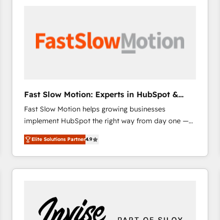
accelerate ROI across every HubSpot Hub. 🧭 From
multi-region migrations to AI-powered automation,
we turn complexity into clarity, human at global
scale. 🏆 HubSpot’s CEO called us “the partner of the
future.” Others agree it is proof of trust built through
measurable impact.
Fast Slow Motion: Experts in HubSpot &
Salesforce
Fast Slow Motion helps growing businesses
implement HubSpot the right way from day one —
with the flexibility to scale as complexity increases.
Elite Solutions Partner
4.9
Highly certified in both HubSpot and Salesforce, we
bring deep experience in CRM implementation,
integrations, and data migration across modern
business systems. Built to serve growing mid-
market and enterprise organizations, our team
combines strong technical execution with real
business perspective. Many of our consultants have