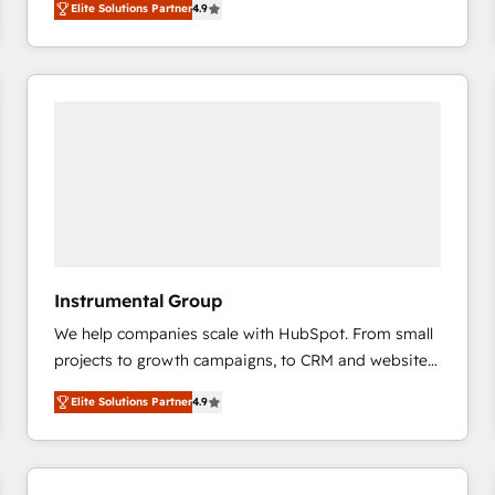
Elite Solutions Partner
4.9
marketing automation, Growth, Revops, CRM et
webdesign. Markentive is both a consulting firm, a
digital agency and an integrator. With over 115
experts in marketing automation, growth, revops,
CRM and webdesign (We focus on EMEA - USA
customers).
Instrumental Group
We help companies scale with HubSpot. From small
projects to growth campaigns, to CRM and websites.
Hire an agency that's experienced in every inch of
Elite Solutions Partner
4.9
HubSpot and willing to work hand-in-hand with your
team to simplify the complex and build a better
experience for your team and customers.