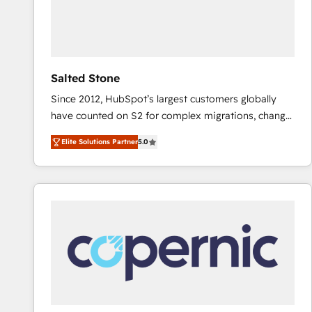
Salted Stone
Since 2012, HubSpot’s largest customers globally
have counted on S2 for complex migrations, change
management, systems integration, and creative
Elite Solutions Partner
5.0
solutions that deliver measurable impact and
transform brand experiences As one of the few full-
service creative agencies in the HubSpot
ecosystem, we blend strategy, technology, & award-
winning design to build scalable, globally
regionalized HubSpot websites, integrated
marketing campaigns, & RevOps frameworks that
fuel long-term success We connect the entire
customer lifecycle through seamless integrations,
ensure long-term adoption with change-