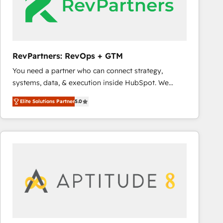
RevPartners: RevOps + GTM
You need a partner who can connect strategy,
systems, data, & execution inside HubSpot. We
bridge the gap where most agencies fall short by
Elite Solutions Partner
5.0
combining GTM strategy with technical execution to
solve the right problem with the right solution. As the
only firm in the world to hold Elite Partner
Accreditations with both HubSpot and Clay, our
clients gain a unique advantage in CRM architecture,
pipeline generation, data intelligence, and go-to-
market execution. Why B2B Businesses Choose RP: -
Secure: Soc2 compliant 🛡️ - Pricing: Implementations
starting at $1,5k 💵 - Speed: Launch in 14 days ⚡ -
Global: 75+ RPers across five continents 🌐 - Scale: