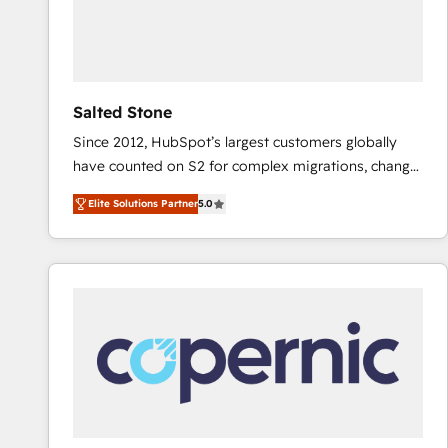
Salted Stone
Since 2012, HubSpot’s largest customers globally
have counted on S2 for complex migrations, change
management, systems integration, and creative
Elite Solutions Partner
5.0
solutions that deliver measurable impact and
transform brand experiences As one of the few full-
service creative agencies in the HubSpot
ecosystem, we blend strategy, technology, & award-
winning design to build scalable, globally
regionalized HubSpot websites, integrated
marketing campaigns, & RevOps frameworks that
fuel long-term success We connect the entire
customer lifecycle through seamless integrations,
ensure long-term adoption with change-