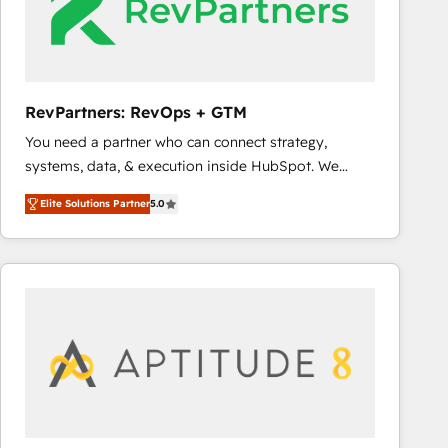
RevPartners: RevOps + GTM
You need a partner who can connect strategy,
systems, data, & execution inside HubSpot. We
bridge the gap where most agencies fall short by
Elite Solutions Partner
5.0
combining GTM strategy with technical execution to
solve the right problem with the right solution. As the
only firm in the world to hold Elite Partner
Accreditations with both HubSpot and Clay, our
clients gain a unique advantage in CRM architecture,
pipeline generation, data intelligence, and go-to-
market execution. Why B2B Businesses Choose RP: -
Secure: Soc2 compliant 🛡️ - Pricing: Implementations
starting at $1,5k 💵 - Speed: Launch in 14 days ⚡ -
Global: 75+ RPers across five continents 🌐 - Scale: