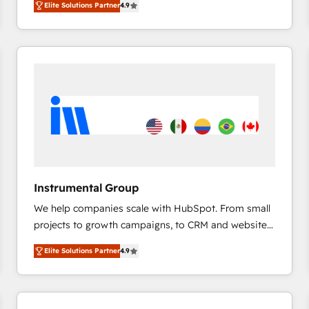
Elite Solutions Partner
4.9
marketing automation, Growth, Revops, CRM et
webdesign. Markentive is both a consulting firm, a
digital agency and an integrator. With over 115
experts in marketing automation, growth, revops,
CRM and webdesign (We focus on EMEA - USA
customers).
Instrumental Group
We help companies scale with HubSpot. From small
projects to growth campaigns, to CRM and websites.
Hire an agency that's experienced in every inch of
Elite Solutions Partner
4.9
HubSpot and willing to work hand-in-hand with your
team to simplify the complex and build a better
experience for your team and customers.