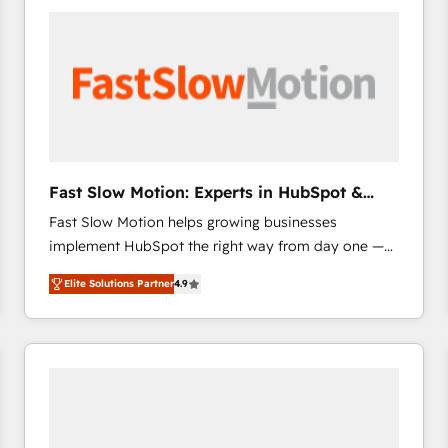
accelerate ROI across every HubSpot Hub. 🧭 From
multi-region migrations to AI-powered automation,
we turn complexity into clarity, human at global
scale. 🏆 HubSpot’s CEO called us “the partner of the
future.” Others agree it is proof of trust built through
measurable impact.
Fast Slow Motion: Experts in HubSpot &
Salesforce
Fast Slow Motion helps growing businesses
implement HubSpot the right way from day one —
with the flexibility to scale as complexity increases.
Elite Solutions Partner
4.9
Highly certified in both HubSpot and Salesforce, we
bring deep experience in CRM implementation,
integrations, and data migration across modern
business systems. Built to serve growing mid-
market and enterprise organizations, our team
combines strong technical execution with real
business perspective. Many of our consultants have