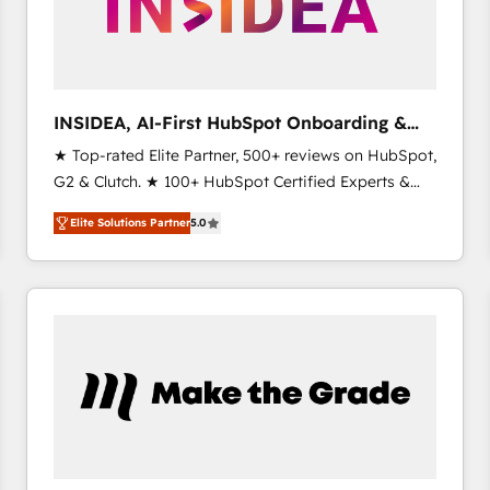
INSIDEA, AI-First HubSpot Onboarding &
RevOps
★ Top-rated Elite Partner, 500+ reviews on HubSpot,
G2 & Clutch. ★ 100+ HubSpot Certified Experts &
Trainers across the team ★ 1,500+ implementations
Elite Solutions Partner
5.0
across five continents ★ AI-First, RevOps-led,
Onboarding obsessed ★ Company of the Year
2024/25 INSIDEA helps growing companies turn
HubSpot into a revenue engine. We onboard your
team, migrate your data, and build AI-powered
workflows that drive adoption from week one, in
your time zone. What we do ➤ Onboarding: Live in
weeks, with workflows built around your business,
not a template. ➤ Migration: Move from any legacy
CRM. Zero downtime, full data integrity. ➤