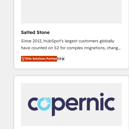
Salted Stone
Since 2012, HubSpot’s largest customers globally
have counted on S2 for complex migrations, change
management, systems integration, and creative
Elite Solutions Partner
5.0
solutions that deliver measurable impact and
transform brand experiences As one of the few full-
service creative agencies in the HubSpot
ecosystem, we blend strategy, technology, & award-
winning design to build scalable, globally
regionalized HubSpot websites, integrated
marketing campaigns, & RevOps frameworks that
fuel long-term success We connect the entire
customer lifecycle through seamless integrations,
ensure long-term adoption with change-