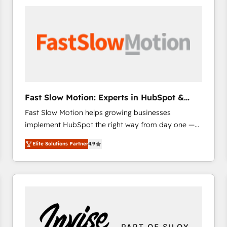
accelerate ROI across every HubSpot Hub. 🧭 From
multi-region migrations to AI-powered automation,
we turn complexity into clarity, human at global
scale. 🏆 HubSpot’s CEO called us “the partner of the
future.” Others agree it is proof of trust built through
measurable impact.
Fast Slow Motion: Experts in HubSpot &
Salesforce
Fast Slow Motion helps growing businesses
implement HubSpot the right way from day one —
with the flexibility to scale as complexity increases.
Elite Solutions Partner
4.9
Highly certified in both HubSpot and Salesforce, we
bring deep experience in CRM implementation,
integrations, and data migration across modern
business systems. Built to serve growing mid-
market and enterprise organizations, our team
combines strong technical execution with real
business perspective. Many of our consultants have