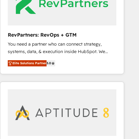
RevPartners: RevOps + GTM
You need a partner who can connect strategy,
systems, data, & execution inside HubSpot. We
bridge the gap where most agencies fall short by
Elite Solutions Partner
5.0
combining GTM strategy with technical execution to
solve the right problem with the right solution. As the
only firm in the world to hold Elite Partner
Accreditations with both HubSpot and Clay, our
clients gain a unique advantage in CRM architecture,
pipeline generation, data intelligence, and go-to-
market execution. Why B2B Businesses Choose RP: -
Secure: Soc2 compliant 🛡️ - Pricing: Implementations
starting at $1,5k 💵 - Speed: Launch in 14 days ⚡ -
Global: 75+ RPers across five continents 🌐 - Scale: