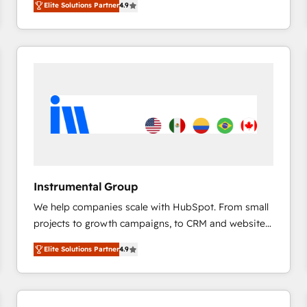
Elite Solutions Partner
4.9
marketing automation, Growth, Revops, CRM et
webdesign. Markentive is both a consulting firm, a
digital agency and an integrator. With over 115
experts in marketing automation, growth, revops,
CRM and webdesign (We focus on EMEA - USA
customers).
Instrumental Group
We help companies scale with HubSpot. From small
projects to growth campaigns, to CRM and websites.
Hire an agency that's experienced in every inch of
Elite Solutions Partner
4.9
HubSpot and willing to work hand-in-hand with your
team to simplify the complex and build a better
experience for your team and customers.