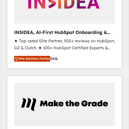
INSIDEA, AI-First HubSpot Onboarding &
RevOps
★ Top-rated Elite Partner, 500+ reviews on HubSpot,
G2 & Clutch. ★ 100+ HubSpot Certified Experts &
Trainers across the team ★ 1,500+ implementations
Elite Solutions Partner
5.0
across five continents ★ AI-First, RevOps-led,
Onboarding obsessed ★ Company of the Year
2024/25 INSIDEA helps growing companies turn
HubSpot into a revenue engine. We onboard your
team, migrate your data, and build AI-powered
workflows that drive adoption from week one, in
your time zone. What we do ➤ Onboarding: Live in
weeks, with workflows built around your business,
not a template. ➤ Migration: Move from any legacy
CRM. Zero downtime, full data integrity. ➤