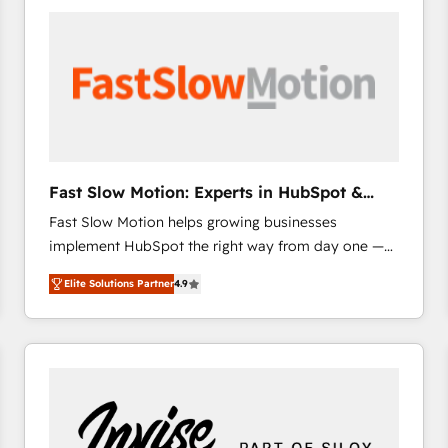
accelerate ROI across every HubSpot Hub. 🧭 From
multi-region migrations to AI-powered automation,
we turn complexity into clarity, human at global
scale. 🏆 HubSpot’s CEO called us “the partner of the
future.” Others agree it is proof of trust built through
measurable impact.
Fast Slow Motion: Experts in HubSpot &
Salesforce
Fast Slow Motion helps growing businesses
implement HubSpot the right way from day one —
with the flexibility to scale as complexity increases.
Elite Solutions Partner
4.9
Highly certified in both HubSpot and Salesforce, we
bring deep experience in CRM implementation,
integrations, and data migration across modern
business systems. Built to serve growing mid-
market and enterprise organizations, our team
combines strong technical execution with real
business perspective. Many of our consultants have