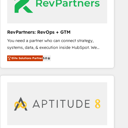
RevPartners: RevOps + GTM
You need a partner who can connect strategy,
systems, data, & execution inside HubSpot. We
bridge the gap where most agencies fall short by
Elite Solutions Partner
5.0
combining GTM strategy with technical execution to
solve the right problem with the right solution. As the
only firm in the world to hold Elite Partner
Accreditations with both HubSpot and Clay, our
clients gain a unique advantage in CRM architecture,
pipeline generation, data intelligence, and go-to-
market execution. Why B2B Businesses Choose RP: -
Secure: Soc2 compliant 🛡️ - Pricing: Implementations
starting at $1,5k 💵 - Speed: Launch in 14 days ⚡ -
Global: 75+ RPers across five continents 🌐 - Scale: