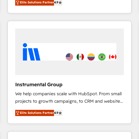
Elite Solutions Partner
4.9
marketing automation, Growth, Revops, CRM et
webdesign. Markentive is both a consulting firm, a
digital agency and an integrator. With over 115
experts in marketing automation, growth, revops,
CRM and webdesign (We focus on EMEA - USA
customers).
Instrumental Group
We help companies scale with HubSpot. From small
projects to growth campaigns, to CRM and websites.
Hire an agency that's experienced in every inch of
Elite Solutions Partner
4.9
HubSpot and willing to work hand-in-hand with your
team to simplify the complex and build a better
experience for your team and customers.