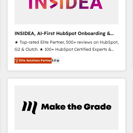
INSIDEA, AI-First HubSpot Onboarding &
RevOps
★ Top-rated Elite Partner, 500+ reviews on HubSpot,
G2 & Clutch. ★ 100+ HubSpot Certified Experts &
Trainers across the team ★ 1,500+ implementations
Elite Solutions Partner
5.0
across five continents ★ AI-First, RevOps-led,
Onboarding obsessed ★ Company of the Year
2024/25 INSIDEA helps growing companies turn
HubSpot into a revenue engine. We onboard your
team, migrate your data, and build AI-powered
workflows that drive adoption from week one, in
your time zone. What we do ➤ Onboarding: Live in
weeks, with workflows built around your business,
not a template. ➤ Migration: Move from any legacy
CRM. Zero downtime, full data integrity. ➤