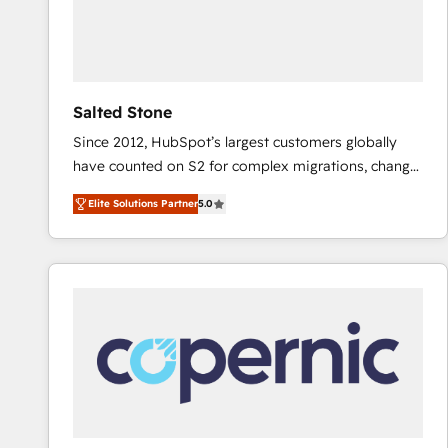
Salted Stone
Since 2012, HubSpot’s largest customers globally
have counted on S2 for complex migrations, change
management, systems integration, and creative
Elite Solutions Partner
5.0
solutions that deliver measurable impact and
transform brand experiences As one of the few full-
service creative agencies in the HubSpot
ecosystem, we blend strategy, technology, & award-
winning design to build scalable, globally
regionalized HubSpot websites, integrated
marketing campaigns, & RevOps frameworks that
fuel long-term success We connect the entire
customer lifecycle through seamless integrations,
ensure long-term adoption with change-