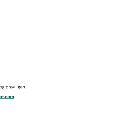
og prøv igen.
pot.com
.