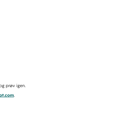
og prøv igen.
pot.com
.