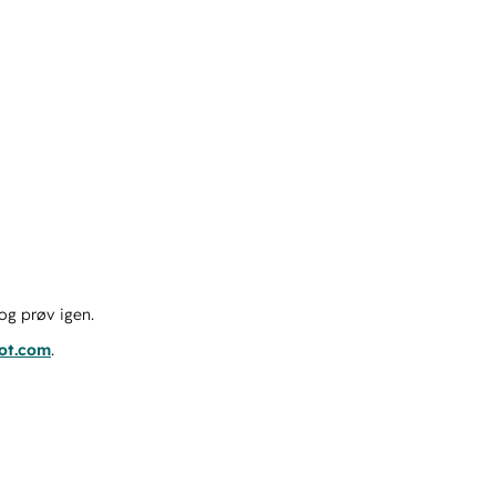
og prøv igen.
pot.com
.