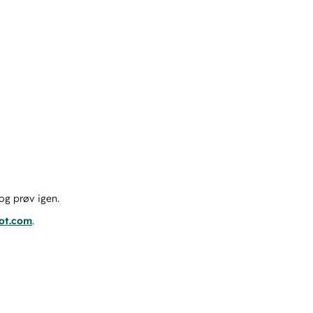
og prøv igen.
pot.com
.