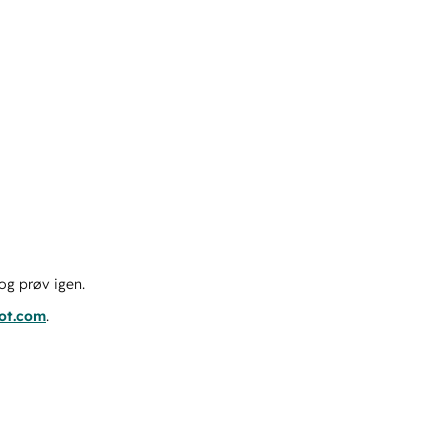
og prøv igen.
pot.com
.