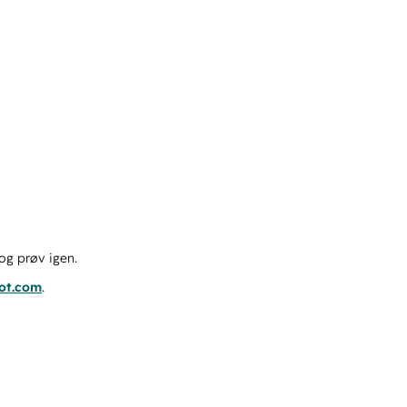
og prøv igen.
pot.com
.