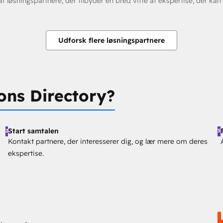
løsningspartnere, der tilbyder en bred vifte af ekspertise, der kan
Udforsk flere løsningspartnere
ons Directory?
Start samtalen
2
3
Kontakt partnere, der interesserer dig, og lær mere om deres
ekspertise.