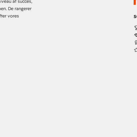
iveau af succes,
en. De rangerer
efter vores
S