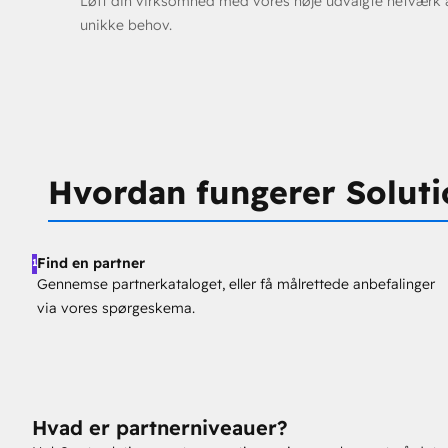
Løft din virksomhed med vores nøje udvalgte netværk af 
unikke behov.
Hvordan fungerer Soluti
Find en partner
1
Gennemse partnerkataloget, eller få målrettede anbefalinger
via vores spørgeskema.
Hvad er partnerniveauer?