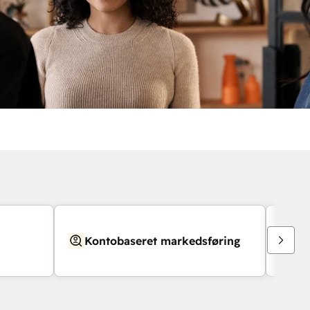
Kontobaseret markedsføring
Be