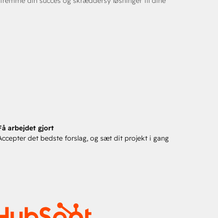
 fremme din succes og skræddersy løsninger til dine
Få arbejdet gjort
Accepter det bedste forslag, og sæt dit projekt i gang