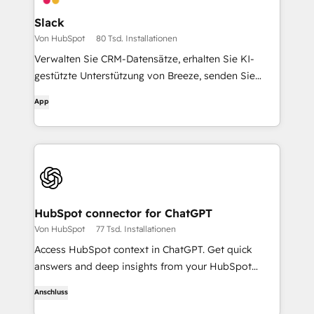
Slack
Von HubSpot
80 Tsd. Installationen
Verwalten Sie CRM-Datensätze, erhalten Sie KI-
gestützte Unterstützung von Breeze, senden Sie
Echtzeit-Benachrichtigungen, und arbeiten Sie mit
App
Ihrem Team zusammen - ohne Slack zu verlassen.
HubSpot connector for ChatGPT
Von HubSpot
77 Tsd. Installationen
Access HubSpot context in ChatGPT. Get quick
answers and deep insights from your HubSpot
context. From lightweight daily tasks to doctorate-
Anschluss
level research, right in ChatGPT. No coding required.