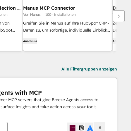
lection &
Manus MCP Connector
DarcyI
ionen
Von Manus
100+ Installationen
Von DarcyI
n von
Greifen Sie in Manus auf Ihre HubSpot CRM-
Zeit töte
ubSpot
Daten zu, um sofortige, individuelle Einblicke
DarcyIQ r
d
zu erhalten. Suchen und finden Sie mühelos
von der A
Anschluss
Anschluss
Informationen über Kontakte, Geschäfte,
Auszahlun
Unternehmen und Tickets.
HubSpot-
Alle Filtergruppen anzeigen
gents with MCP
rtner MCP servers that give Breeze Agents access to
urface insights and take action across your tools.
n
+5