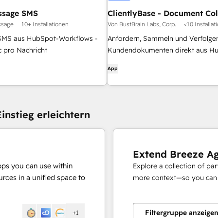
ssage SMS
ClientlyBase - Document Col
File Requests
ssage
10+ Installationen
Von BustBrain Labs, Corp.
<10 Installat
SMS aus HubSpot-Workflows -
Anfordern, Sammeln und Verfolge
c pro Nachricht
Kundendokumenten direkt aus H
Deals and Contacts - kein Hin- un
App
Herschieben von E-Mails
instieg erleichtern
Extend Breeze A
pps you can use within
Explore a collection of pa
rces in a unified space to
more context—so you can s
Filtergruppe anzeige
+1