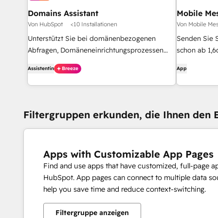
Domains Assistant
Mobile Me
Von HubSpot
<10 Installationen
Von Mobile Me
Unterstützt Sie bei domänenbezogenen
Senden Sie 
Abfragen, Domäneneinrichtungsprozessen
schon ab 1,6
und der Diagnose von Domänenproblemen.
Assistentin
Breeze
App
Filtergruppen erkunden, die Ihnen den E
Apps with Customizable App Pages
Find and use apps that have customized, full-page a
HubSpot. App pages can connect to multiple data sou
help you save time and reduce context-switching.
Filtergruppe anzeigen