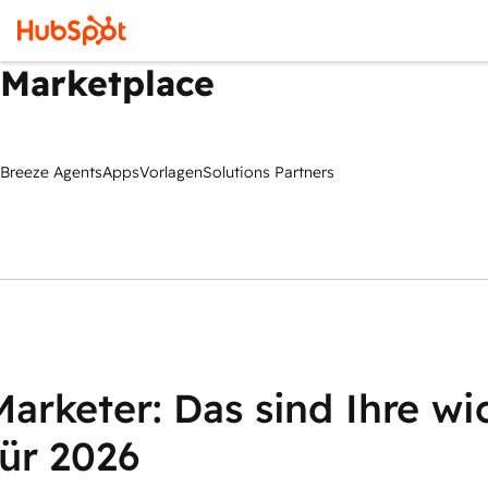
Marketplace
Breeze Agents
Apps
Vorlagen
Solutions Partners
Marketer: Das sind Ihre wi
für 2026