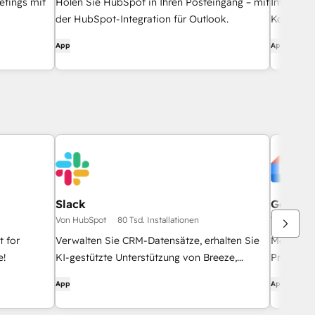
etings mit
Holen Sie HubSpot in Ihren Posteingang – mit
Integrier
der HubSpot-Integration für Outlook.
Kontaktd
WordPre
App
App
Slack
Google 
Von HubSpot
80 Tsd. Installationen
Von HubSp
 for
Verwalten Sie CRM-Datensätze, erhalten Sie
Meeting-
e!
KI-gestützte Unterstützung von Breeze,
Protokoll
senden Sie Echtzeit-Benachrichtigungen und
App
App
arbeiten Sie mit Ihrem Team zusammen -
ohne Slack zu verlassen.