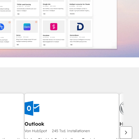
Outlook
HubSpot
Von HubSpot
245 Tsd. Installationen
Von HubSp