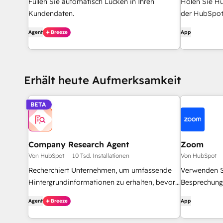
Füllen Sie automatisch Lücken in Ihren
Holen Sie Hu
Kundendaten.
der HubSpot-
Agent
Breeze
App
Erhält heute Aufmerksamkeit
BETA
Company Research Agent
Zoom
Von HubSpot
10 Tsd. Installationen
Von HubSpot
Recherchiert Unternehmen, um umfassende
Verwenden 
Hintergrundinformationen zu erhalten, bevor
Besprechung
er sie kontaktiert.
Kontaktdate
Agent
Breeze
App