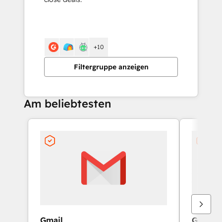
+10
Filtergruppe anzeigen
Am beliebtesten
Gmail
Google 