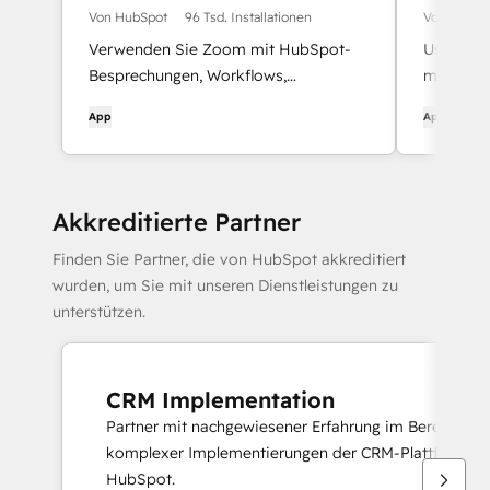
Von HubSpot
96 Tsd. Installationen
Von HubSp
Verwenden Sie Zoom mit HubSpot-
Use Micr
Besprechungen, Workflows,
meetings
Kontaktdatensätzen und mehr.
App
App
Akkreditierte Partner
Finden Sie Partner, die von HubSpot akkreditiert
wurden, um Sie mit unseren Dienstleistungen zu
unterstützen.
CRM Implementation
Partner mit nachgewiesener Erfahrung im Bereitstelle
komplexer Implementierungen der CRM-Plattform v
HubSpot.