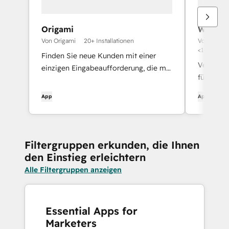
Origami
WhatsA
Von Origami
20+ Installationen
Von YCloud 
<10 Install
Finden Sie neue Kunden mit einer
Verbinde
einzigen Eingabeaufforderung, die mit
für naht
Ihren HubSpot-Kontakten und
Unternehmen abgeglichen wird.
App
App
Filtergruppen erkunden, die Ihnen
den Einstieg erleichtern
Alle Filtergruppen anzeigen
Essential Apps for
Marketers