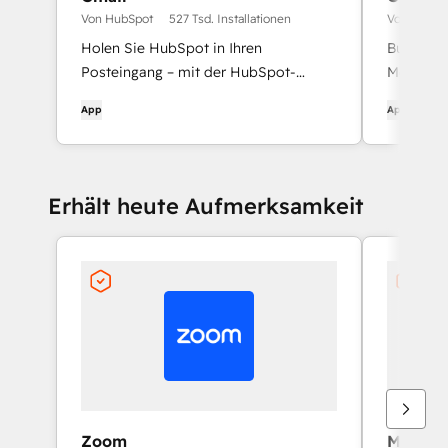
Von HubSpot
527 Tsd. Installationen
Von HubSp
Holen Sie HubSpot in Ihren
Buchen Si
Posteingang – mit der HubSpot-
Meetings
Integration für Gmail
Google K
App
App
Erhält heute Aufmerksamkeit
Zoom
Microso