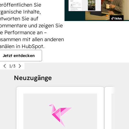
eröffentlichen Sie
rganische Inhalte,
ntworten Sie auf
ommentare und zeigen Sie
ie Performance an –
usammen mit allen anderen
anälen in HubSpot.
Jetzt entdecken
1/3
Neuzugänge