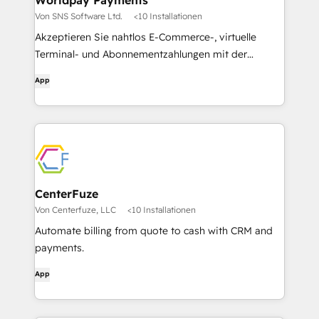
Worldpay Payments
Von SNS Software Ltd.
<10 Installationen
Akzeptieren Sie nahtlos E-Commerce-, virtuelle
Terminal- und Abonnementzahlungen mit der
offiziellen Worldpay-Zahlungslösung, die vollständig
App
in HubSpot integriert ist.
CenterFuze
Von Centerfuze, LLC
<10 Installationen
Automate billing from quote to cash with CRM and
payments.
App