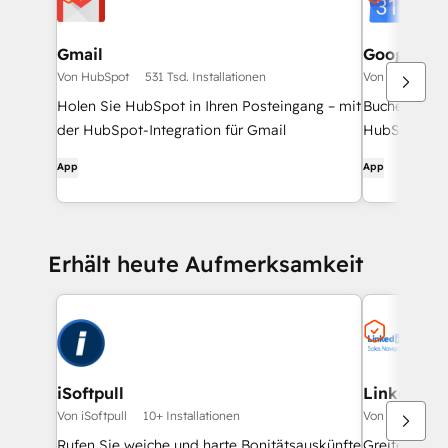
Gmail
Google Ca
Von HubSpot
531 Tsd. Installationen
Von HubSpot
Holen Sie HubSpot in Ihren Posteingang – mit
Buchen Sie s
der HubSpot-Integration für Gmail
HubSpot und
App
App
Erhält heute Aufmerksamkeit
iSoftpull
LinkedIn S
Von iSoftpull
10+ Installationen
Von HubSpot
Rufen Sie weiche und harte Bonitätsauskünfte
Greifen Sie 