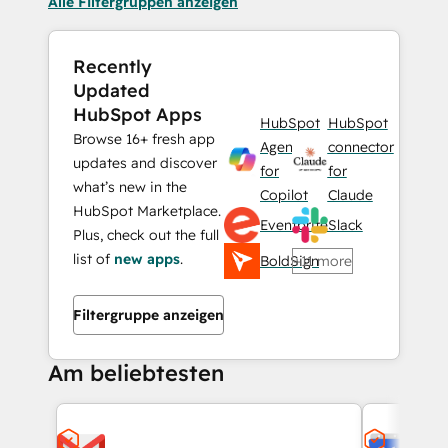
Alle Filtergruppen anzeigen
Recently
Updated
HubSpot Apps
HubSpot
HubSpot
Browse 16+ fresh app
Agent
connector
updates and discover
for
for
what’s new in the
Copilot
Claude
HubSpot Marketplace.
Eventbrite
Slack
Plus, check out the full
list of
new apps
.
BoldSign
+11 more
Filtergruppe anzeigen
Am beliebtesten