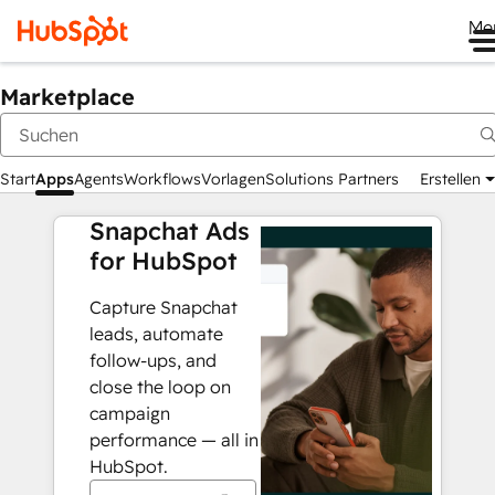
Me
Marketplace
Start
Apps
Agents
Workflows
Vorlagen
Solutions Partners
Erstellen
Snapchat Ads
for HubSpot
Capture Snapchat
leads, automate
follow-ups, and
close the loop on
campaign
performance — all in
HubSpot.