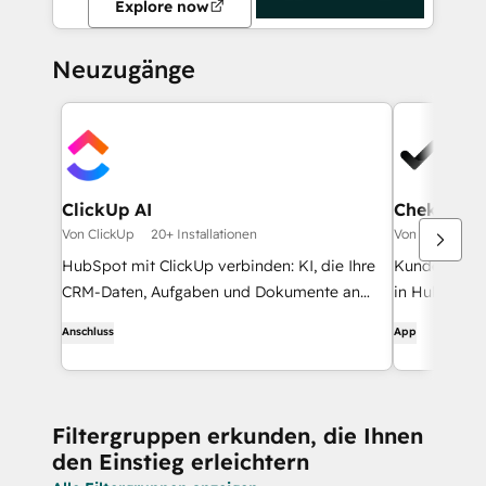
Explore now
Neuzugänge
ClickUp AI
Chekkit
Von ClickUp
20+ Installationen
Von Chekkit
HubSpot mit ClickUp verbinden: KI, die Ihre
Kunden erha
CRM-Daten, Aufgaben und Dokumente an
in HubSpot G
einem Ort vereint.
Follow-ups,
Anschluss
App
Aktualisieru
Filtergruppen erkunden, die Ihnen
den Einstieg erleichtern