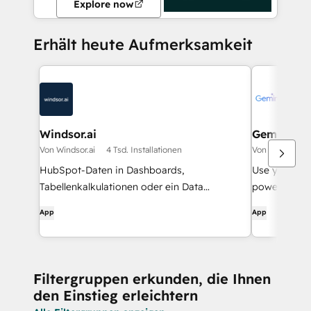
Explore now
Erhält heute Aufmerksamkeit
Windsor.ai
Gemini wo
Von Windsor.ai
4 Tsd. Installationen
Von HubSpot
HubSpot-Daten in Dashboards,
Use your ow
Tabellenkalkulationen oder ein Data
powered wor
Warehouse übertragen
App
App
Filtergruppen erkunden, die Ihnen
den Einstieg erleichtern