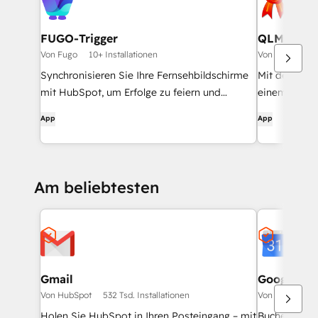
FUGO-Trigger
QLM CRM 
Von Fugo
10+ Installationen
Von Soraco Tec
Synchronisieren Sie Ihre Fernsehbildschirme
Mit der QLM
mit HubSpot, um Erfolge zu feiern und
einem Kund
Umsätze in Echtzeit zu verfolgen
Lizenzinform
App
App
CRM-Karte an
Möglichkeit,
deaktivieren
Lizenzinfor
Am beliebtesten
zuzugreifen.
Gmail
Google Ca
Von HubSpot
532 Tsd. Installationen
Von HubSpot
Holen Sie HubSpot in Ihren Posteingang – mit
Buchen Sie s