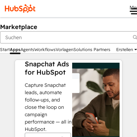
Me
Marketplace
Start
Apps
Agents
Workflows
Vorlagen
Solutions Partners
Erstellen
Snapchat Ads
for HubSpot
Capture Snapchat
leads, automate
follow-ups, and
close the loop on
campaign
performance — all in
HubSpot.