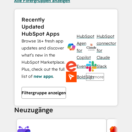
Alle Filtergruppen anzeigen
Recently
Updated
HubSpot Apps
HubSpot
HubSpot
Browse 16+ fresh app
Agent
connector
updates and discover
for
for
what’s new in the
Copilot
Claude
HubSpot Marketplace.
Eventbrite
Slack
Plus, check out the full
list of
new apps
.
BoldSign
+11 more
Filtergruppe anzeigen
Neuzugänge