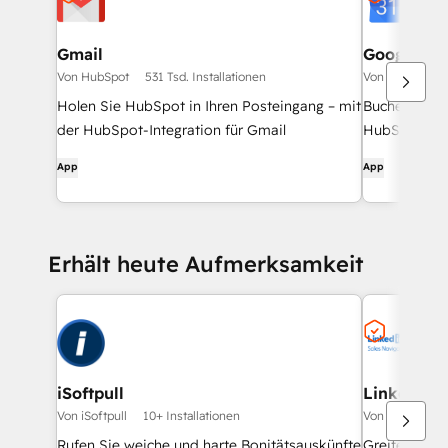
Gmail
Google Ca
Von HubSpot
531 Tsd. Installationen
Von HubSpot
Holen Sie HubSpot in Ihren Posteingang – mit
Buchen Sie s
der HubSpot-Integration für Gmail
HubSpot und
App
App
Erhält heute Aufmerksamkeit
iSoftpull
LinkedIn S
Von iSoftpull
10+ Installationen
Von HubSpot
Rufen Sie weiche und harte Bonitätsauskünfte
Greifen Sie 