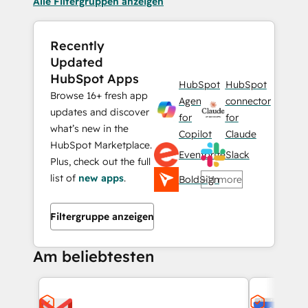
Alle Filtergruppen anzeigen
Recently
Updated
HubSpot Apps
HubSpot
HubSpot
Browse 16+ fresh app
Agent
connector
updates and discover
for
for
what’s new in the
Copilot
Claude
HubSpot Marketplace.
Eventbrite
Slack
Plus, check out the full
list of
new apps
.
BoldSign
+11 more
Filtergruppe anzeigen
Am beliebtesten