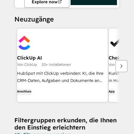
Explore now
Neuzugänge
ClickUp AI
Chekkit
Von ClickUp
20+ Installationen
Von Chekkit
HubSpot mit ClickUp verbinden: KI, die Ihre
Kunden erha
CRM-Daten, Aufgaben und Dokumente an
in HubSpot G
einem Ort vereint.
Follow-ups,
Anschluss
App
Aktualisieru
Filtergruppen erkunden, die Ihnen
den Einstieg erleichtern