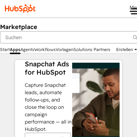
Me
Marketplace
Start
Apps
Agents
Workflows
Vorlagen
Solutions Partners
Erstellen
Snapchat Ads
for HubSpot
Capture Snapchat
leads, automate
follow-ups, and
close the loop on
campaign
performance — all in
HubSpot.