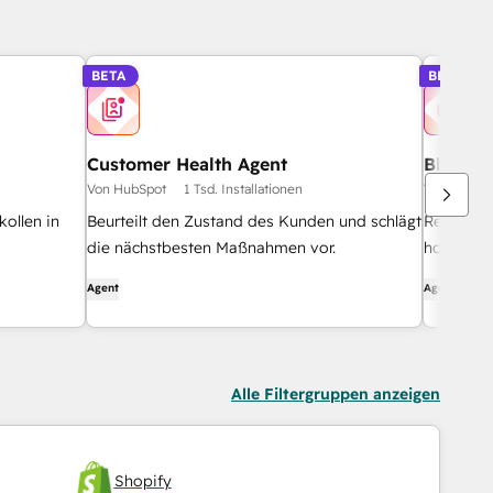
BETA
BETA
Customer Health Agent
Blog Re
Von HubSpot
1 Tsd. Installationen
Von HubSp
ollen in
Beurteilt den Zustand des Kunden und schlägt
Recherch
die nächstbesten Maßnahmen vor.
hochwerti
Agent
Agent
Alle Filtergruppen anzeigen
Shopify