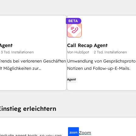
BETA
Agent
Call Recap Agent
3 Tsd. Installationen
Von HubSpot
2 Tsd. Installationen
t Trends bei verlorenen Geschäften
Umwandlung von Gesprächsprotok
t Möglichkeiten zur
Notizen und Follow-up-E-Mails.
g der Abschlussquoten.
Agent
instieg erleichtern
Zoom
include agent tools, so you can