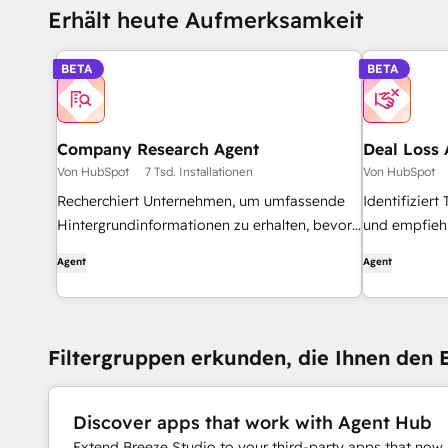
Erhält heute Aufmerksamkeit
BETA
BETA
Company Research Agent
Deal Loss 
Von HubSpot
7 Tsd. Installationen
Von HubSpot
Recherchiert Unternehmen, um umfassende
Identifizier
Hintergrundinformationen zu erhalten, bevor
und empfiehl
er sie kontaktiert.
Verbesserun
Agent
Agent
Filtergruppen erkunden, die Ihnen den E
Discover apps that work with Agent Hub
Extend Breeze Studio to your third-party apps that now 