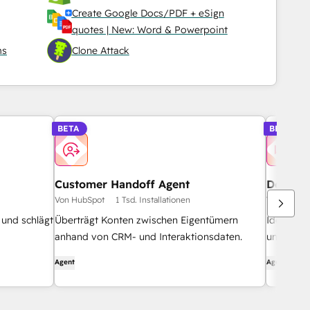
Create Google Docs/PDF + eSign
quotes | New: Word & Powerpoint
ms
Clone Attack
BETA
BETA
Customer Handoff Agent
Deal Lo
Von HubSpot
1 Tsd. Installationen
Von HubSp
 und schlägt
Überträgt Konten zwischen Eigentümern
Identifiz
anhand von CRM- und Interaktionsdaten.
und empfi
Verbesse
Agent
Agent