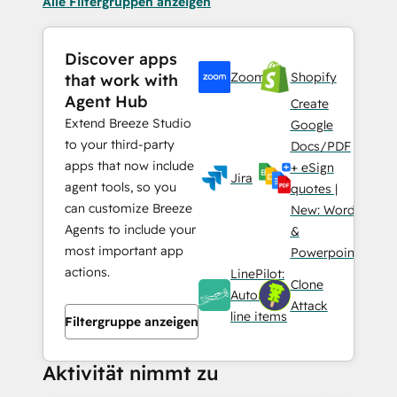
Alle Filtergruppen anzeigen
Discover apps
Zoom
Shopify
that work with
Agent Hub
Create
Extend Breeze Studio
Google
to your third-party
Docs/PDF
apps that now include
+ eSign
Jira
agent tools, so you
quotes |
can customize Breeze
New: Word
Agents to include your
&
most important app
Powerpoint
actions.
LinePilot:
Clone
Automate
Attack
line items
Filtergruppe anzeigen
Aktivität nimmt zu