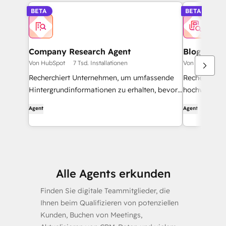
BETA
BETA
Company Research Agent
Blog Rese
Von HubSpot
7 Tsd. Installationen
Von HubSpot
Recherchiert Unternehmen, um umfassende
Recherchiert
Hintergrundinformationen zu erhalten, bevor
hochwertige 
er sie kontaktiert.
Agent
Agent
Alle Agents erkunden
Finden Sie digitale Teammitglieder, die
Ihnen beim Qualifizieren von potenziellen
Kunden, Buchen von Meetings,