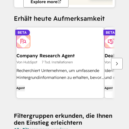
Explore more
Erhält heute Aufmerksamkeit
BETA
BETA
Company Research Agent
Deal Loss 
Von HubSpot
7 Tsd. Installationen
Von HubSpot
Recherchiert Unternehmen, um umfassende
Identifizier
Hintergrundinformationen zu erhalten, bevor
und empfiehl
er sie kontaktiert.
Verbesserun
Agent
Agent
Filtergruppen erkunden, die Ihnen
den Einstieg erleichtern