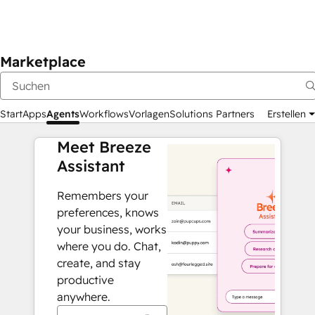
Marketplace
Start
Apps
Agents
Workflows
Vorlagen
Solutions Partners
Erstellen
Meet Breeze
Assistant
Remembers your
preferences, knows
your business, works
where you do. Chat,
create, and stay
productive
anywhere.