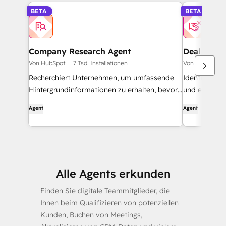
BETA
BETA
Company Research Agent
Deal Loss 
Von HubSpot
7 Tsd. Installationen
Von HubSpot
Recherchiert Unternehmen, um umfassende
Identifizier
Hintergrundinformationen zu erhalten, bevor
und empfiehl
er sie kontaktiert.
Verbesserun
Agent
Agent
Alle Agents erkunden
Finden Sie digitale Teammitglieder, die
Ihnen beim Qualifizieren von potenziellen
Kunden, Buchen von Meetings,