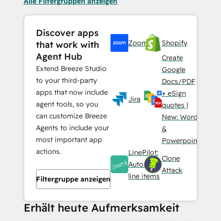
Alle Filtergruppen anzeigen
Discover apps
Zoom
Shopify
that work with
Agent Hub
Create
Extend Breeze Studio
Google
to your third-party
Docs/PDF
apps that now include
+ eSign
Jira
agent tools, so you
quotes |
can customize Breeze
New: Word
Agents to include your
&
most important app
Powerpoint
actions.
LinePilot:
Clone
Automate
Attack
line items
Filtergruppe anzeigen
Erhält heute Aufmerksamkeit