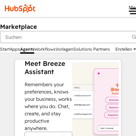
Me
Marketplace
Start
Apps
Agents
Workflows
Vorlagen
Solutions Partners
Erstellen
Meet Breeze
Assistant
Remembers your
preferences, knows
your business, works
where you do. Chat,
create, and stay
productive
anywhere.