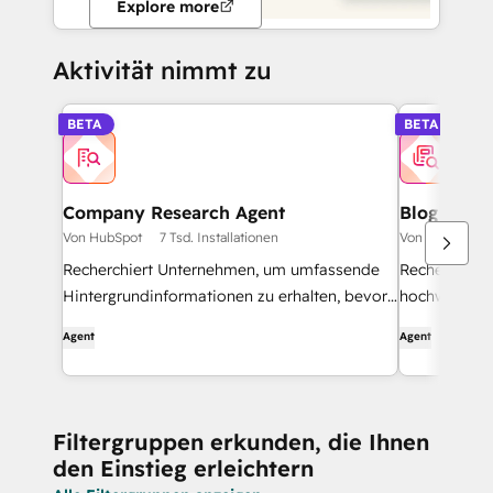
Explore more
Aktivität nimmt zu
BETA
BETA
Company Research Agent
Blog Rese
Von HubSpot
7 Tsd. Installationen
Von HubSpot
Recherchiert Unternehmen, um umfassende
Recherchiert
Hintergrundinformationen zu erhalten, bevor
hochwertige 
er sie kontaktiert.
Agent
Agent
Filtergruppen erkunden, die Ihnen
den Einstieg erleichtern