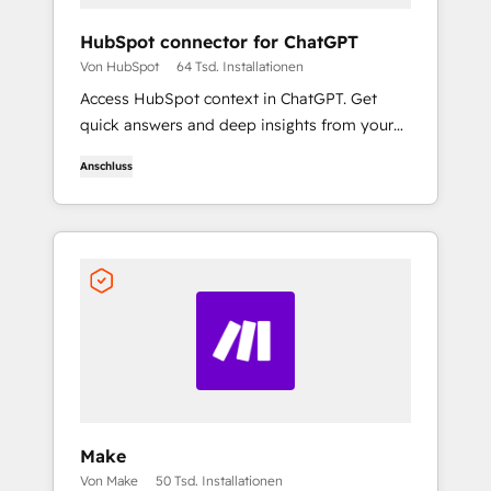
HubSpot connector for ChatGPT
Von HubSpot
64 Tsd. Installationen
Access HubSpot context in ChatGPT. Get
quick answers and deep insights from your
HubSpot context. From lightweight daily
Anschluss
tasks to doctorate-level research, right in
ChatGPT. No coding required.
Make
Von Make
50 Tsd. Installationen