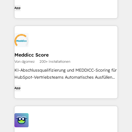
worst-case scenarios.
App
Meddicc Score
Von dgomez
200+ Installationen
KI-Abschlussqualifizierung und MEDDICC-Scoring für
HubSpot-Vertriebsteams Automatisches Ausfüllen
von Formularen mit Geschäftsinformationen. KI-
App
gestütztes Scoring und sofortiges Feedback.
Unterstützung für mehrere Frameworks: MEDDPICC,
BANT, SPICED, CHAMP... Mühelose Integration mit
HubSpot für optimierte Arbeitsabläufe.
Organisations- und Konkurrenztabellen zur
Organisation der Geschäftsinformationen.