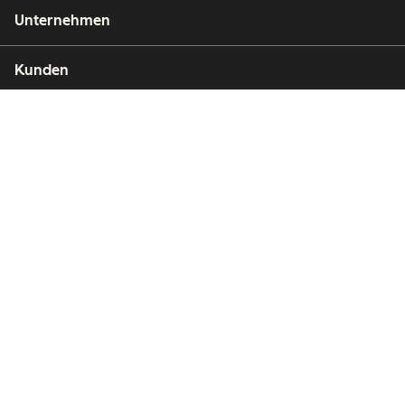
Unternehmen
Kunden
Partner
Copyright © 2026 HubSpot, Inc.
Rechtsfragen
Datenschutzbestimmungen