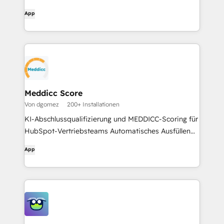
worst-case scenarios.
App
Meddicc Score
Von dgomez
200+ Installationen
KI-Abschlussqualifizierung und MEDDICC-Scoring für
HubSpot-Vertriebsteams Automatisches Ausfüllen
von Formularen mit Geschäftsinformationen. KI-
App
gestütztes Scoring und sofortiges Feedback.
Unterstützung für mehrere Frameworks: MEDDPICC,
BANT, SPICED, CHAMP... Mühelose Integration mit
HubSpot für optimierte Arbeitsabläufe.
Organisations- und Konkurrenztabellen zur
Organisation der Geschäftsinformationen.