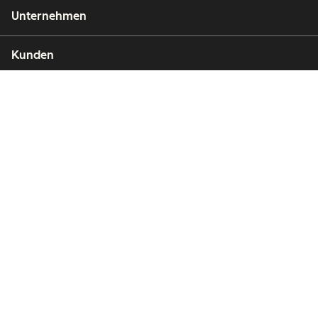
Unternehmen
Kunden
Partner
Copyright © 2026 HubSpot, Inc.
Rechtsfragen
Datenschutzbestimmungen