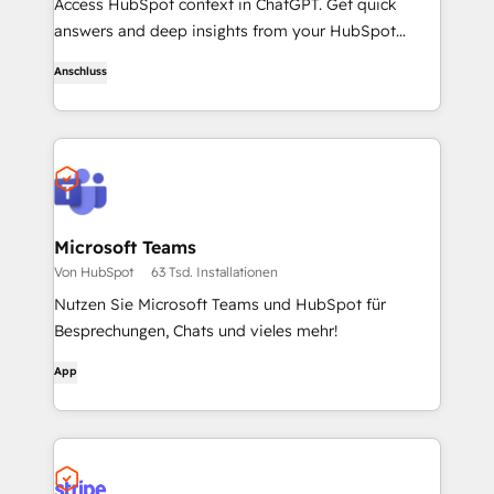
Access HubSpot context in ChatGPT. Get quick
answers and deep insights from your HubSpot
context. From lightweight daily tasks to doctorate-
Anschluss
level research, right in ChatGPT. No coding required.
Microsoft Teams
Von HubSpot
63 Tsd. Installationen
Nutzen Sie Microsoft Teams und HubSpot für
Besprechungen, Chats und vieles mehr!
App