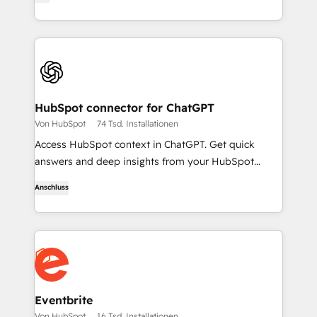
Ihrem Team zusammen - ohne Slack zu verlassen.
HubSpot connector for ChatGPT
Von HubSpot
74 Tsd. Installationen
Access HubSpot context in ChatGPT. Get quick
answers and deep insights from your HubSpot
context. From lightweight daily tasks to doctorate-
Anschluss
level research, right in ChatGPT. No coding required.
Eventbrite
Von HubSpot
16 Tsd. Installationen