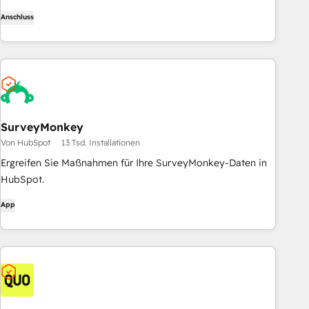
daily tasks to doctorate-level research, right in ChatGPT. No
Anschluss
coding required.
SurveyMonkey
Von HubSpot
13 Tsd. Installationen
Ergreifen Sie Maßnahmen für Ihre SurveyMonkey-Daten in
HubSpot.
App