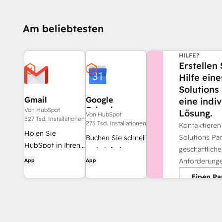
Am beliebtesten
BENÖTIGEN S
HILFE?
Erstellen 
Hilfe ein
Solutions
Gmail
Google
eine indiv
Calendar
Von HubSpot
Lösung.
Von HubSpot
527 Tsd. Installationen
275 Tsd. Installationen
Kontaktieren
Holen Sie
Solutions Par
Buchen Sie schnell
HubSpot in Ihren
geschäftlich
und einfach
Posteingang – mit
Anforderunge
App
App
Meetings mit
der HubSpot-
HubSpot und
Einen Pa
Integration für
Google Kalender.
Gmail