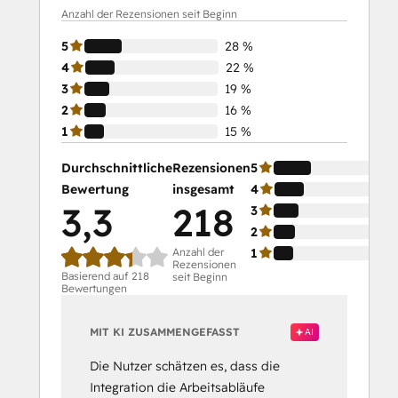
Anzahl der Rezensionen seit Beginn
5
28 %
4
22 %
3
19 %
2
16 %
1
15 %
Durchschnittliche
Rezensionen
5
Bewertung
insgesamt
4
3,3
218
3
2
Anzahl der
1
Rezensionen
Basierend auf 218
seit Beginn
Bewertungen
MIT KI ZUSAMMENGEFASST
AI
Die Nutzer schätzen es, dass die
Integration die Arbeitsabläufe