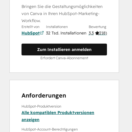
Bringen Sie die Gestaltungsmöglichkeiten
von Canva in Ihren HubSpot-Marketing-
Workflow.
Erstellt von
Installationen
Bewertung
HubSpot
32 Tsd. Installationen
3,3
(
218
)
Zum Installieren anmelden
Erfordert Canva-Abonnement
Anforderungen
HubSpot-Produktversion
Alle kompatiblen Produktversionen
anzeigen
HubSpot-Account-Berechtigungen