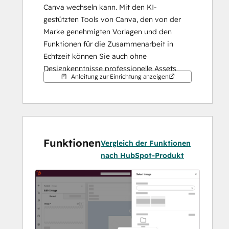
Canva wechseln kann. Mit den KI-
gestützten Tools von Canva, den von der 
Marke genehmigten Vorlagen und den 
Funktionen für die Zusammenarbeit in 
Echtzeit können Sie auch ohne 
Designkenntnisse professionelle Assets 
Anleitung zur Einrichtung anzeigen
erstellen. Fertige Designs werden mit einem 
Klick in den Dateimanager von HubSpot 
übertragen und können in E-Mails, 
Webseiten, sozialen Netzwerken und 
Anzeigen eingesetzt werden. Das Ergebnis: 
Funktionen
visuelle Inhalte in der Geschwindigkeit, die 
Vergleich der Funktionen
Loop Marketing verlangt.
nach HubSpot-Produkt