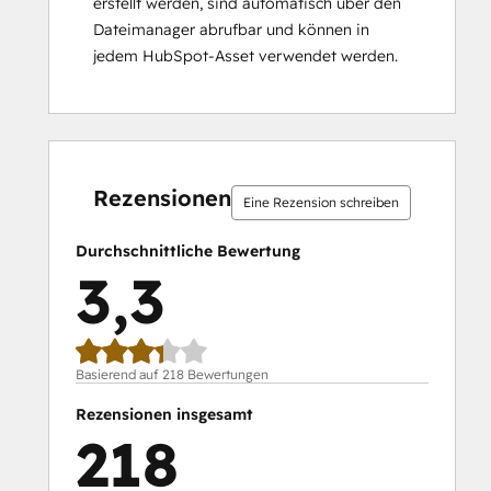
erstellt werden, sind automatisch über den
Dateimanager abrufbar und können in
jedem HubSpot-Asset verwendet werden.
15 %
16 %
19 %
22 %
28 %
15 %
16 %
19 %
22 %
28 %
abgeschlossen
abgeschlossen
abgeschlossen
abgeschlossen
abgeschlossen
abgeschlossen
abgeschlossen
abgeschlossen
abgeschlossen
abgeschlossen
Rezensionen
Eine Rezension schreiben
Durchschnittliche Bewertung
3,3
Basierend auf 218 Bewertungen
Rezensionen insgesamt
218