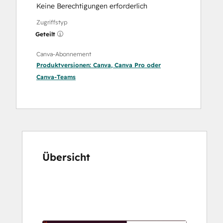
Keine Berechtigungen erforderlich
Zugriffstyp
Geteilt
Canva-Abonnement
Produktversionen:
Canva
,
Canva Pro
oder
Canva-Teams
Übersicht
Verwenden
Sie
die
Pfeiltasten,