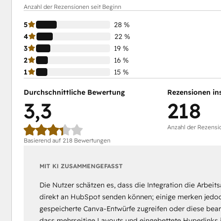
Anzahl der Rezensionen seit Beginn
5
28 %
4
22 %
3
19 %
2
16 %
1
15 %
Durchschnittliche Bewertung
Rezensionen in
3,3
218
Anzahl der Rezensi
Basierend auf 218 Bewertungen
MIT KI ZUSAMMENGEFASST
Die Nutzer schätzen es, dass die Integration die Arbeits
direkt an HubSpot senden können; einige merken jedoch 
gespeicherte Canva-Entwürfe zugreifen oder diese bear
dass mehrseitige Layouts und eingebettete Hyperlinks i