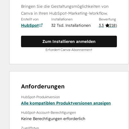
Bringen Sie die Gestaltungsmöglichkeiten von
Canva in Ihren HubSpot-Marketing-Workflow.
Erstellt von
Installationen
Bewertung
HubSpot
32 Tsd. Installationen
3,3
(
218
)
Zum Installieren anmelden
Erfordert Canva-Abonnement
Anforderungen
HubSpot-Produktversion
Alle kompatiblen Produktversionen anzeigen
HubSpot-Account-Berechtigungen
Keine Berechtigungen erforderlich
Zugriffstyp