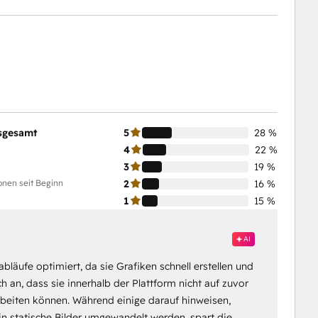
sgesamt
5
28 %
4
22 %
3
19 %
onen seit Beginn
2
16 %
1
15 %
AI
abläufe optimiert, da sie Grafiken schnell erstellen und
an, dass sie innerhalb der Plattform nicht auf zuvor
beiten können. Während einige darauf hinweisen,
n statische Bilder umgewandelt werden, spart die