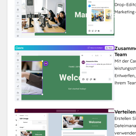
Drop-Edito
Marketing-
Zusamme
Team
Mit der Ca
leistungss
Entwerfen,
Ihrem Tea
Verteile
Erstellen 
Dateimana
verwenden 