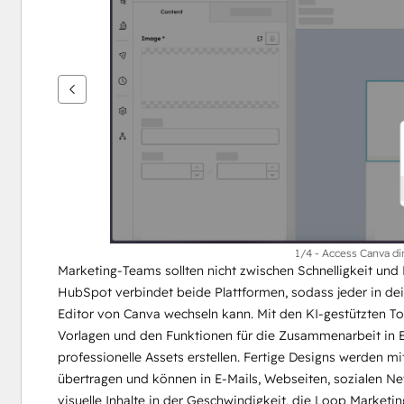
um
andere
Elemente
anzuzeigen
1/4 - Access Canva di
Marketing-Teams sollten nicht zwischen Schnelligkeit un
HubSpot verbindet beide Plattformen, sodass jeder in de
Editor von Canva wechseln kann. Mit den KI-gestützten T
Vorlagen und den Funktionen für die Zusammenarbeit in E
professionelle Assets erstellen. Fertige Designs werden 
übertragen und können in E-Mails, Webseiten, sozialen Ne
visuelle Inhalte in der Geschwindigkeit, die Loop Marketin