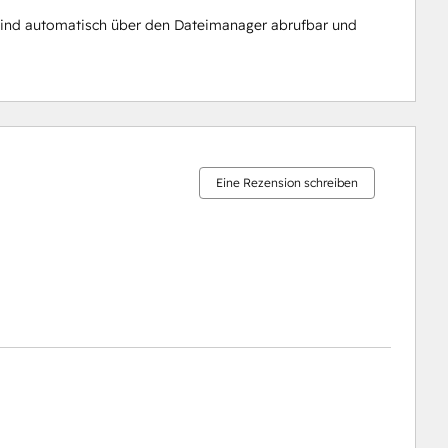
, sind automatisch über den Dateimanager abrufbar und
15 %
16 %
19 %
22 %
28 %
abgeschlossen
abgeschlossen
abgeschlossen
abgeschlossen
abgeschlossen
Eine Rezension schreiben