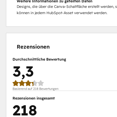
Weitere Informationen zu geteilten Daten
Designs, die über die Canva-Schaltfläche erstellt werden
können in jedem HubSpot-Asset verwendet werden.
15 %
16 %
19 %
22 %
28 %
abgeschlossen
abgeschlossen
abgeschlossen
abgeschlossen
abgeschlossen
Rezensionen
Durchschnittliche Bewertung
3,3
Basierend auf 218 Bewertungen
Rezensionen insgesamt
218