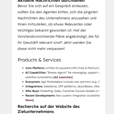
Aktuelle Nachrichten durchsehen
gespeichert
 werden, so dass die 
Bevor Sie sich auf ein Gespräch einlassen,
Erkenntnisse im Arbeitsfluss zugänglich 
sollten Sie den Agenten bitten, sich die jüngsten
sind, in dem die Umsatzteams bereits 
Nachrichten des Unternehmens anzusehen und
arbeiten. Jede Ausgabe enthält Quellen (z. 
Ihnen mitzuteilen, ob etwas Relevantes oder
B. Websites, CRM-Daten), die für 
Wichtiges bekannt geworden ist. Hat der
Transparenz und Vertrauen sorgen.
Vorstandsvorsitzende Pläne angekündigt, die für
Ihr Geschäft relevant sind? Jetzt werden Sie
diese nicht mehr verpassen!
Recherche auf der Website des
Zielunternehmens