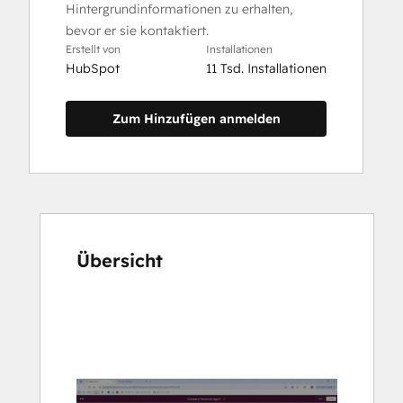
Hintergrundinformationen zu erhalten,
bevor er sie kontaktiert.
Erstellt von
Installationen
HubSpot
11 Tsd. Installationen
Zum Hinzufügen anmelden
Übersicht
Verwenden
Sie
die
Pfeiltasten,
um