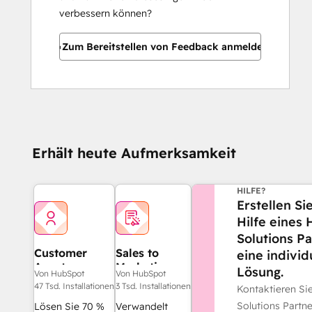
verbessern können?
Zum Bereitstellen von Feedback anmelden
Erhält heute Aufmerksamkeit
BENÖTIGEN SIE 
HILFE?
Erstellen Si
Hilfe eines
Solutions Pa
Customer
Sales to
eine individ
Agent
Marketing
Lösung.
Von HubSpot
Von HubSpot
Feedback
47 Tsd. Installationen
3 Tsd. Installationen
Kontaktieren S
Agent
Solutions Partner
Lösen Sie 70 %
Verwandelt