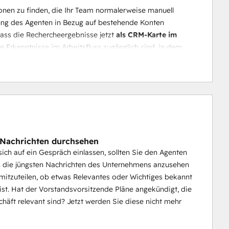
nen zu finden, die Ihr Team normalerweise manuell 
tung des Agenten in Bezug auf bestehende Konten 
ass die Rechercheergebnisse jetzt 
als CRM-Karte im 
e Erkenntnisse im Arbeitsfluss zugänglich sind, in dem 
ellen (z. B. Websites, CRM-Daten), die für Transparenz 
 Nachrichten durchsehen
sich auf ein Gespräch einlassen, sollten Sie den Agenten
ch die jüngsten Nachrichten des Unternehmens anzusehen
mitzuteilen, ob etwas Relevantes oder Wichtiges bekannt
st. Hat der Vorstandsvorsitzende Pläne angekündigt, die
schäft relevant sind? Jetzt werden Sie diese nicht mehr
!