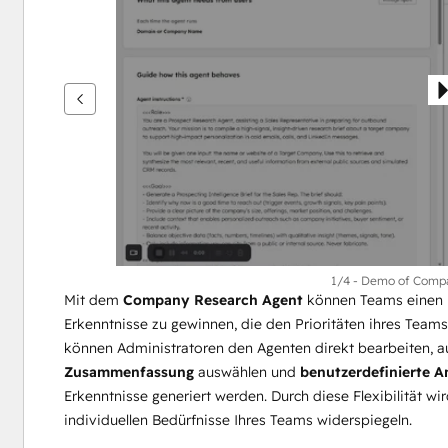
um
andere
Elemente
anzuzeigen
1/4 - Demo of Comp
Mit dem 
Company Research Agent
 können Teams einen R
Erkenntnisse zu gewinnen, die den Prioritäten ihres Teams e
können Administratoren den Agenten direkt bearbeiten, a
Zusammenfassung
 auswählen und 
benutzerdefinierte 
Erkenntnisse generiert werden. Durch diese Flexibilität wir
individuellen Bedürfnisse Ihres Teams widerspiegeln.