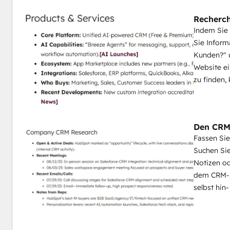
Recherch
Indem Sie
Sie Inform
Kunden?" u
Website ei
zu finden,
Den CRM
Fassen Si
Suchen Sie
Notizen od
dem CRM-D
selbst hin