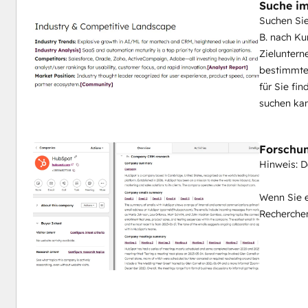
Suche i
Suchen Sie
B. nach Ku
Zielunter
bestimmten
für Sie fi
suchen ka
Forschun
Hinweis: D
Wenn Sie 
Recherchen