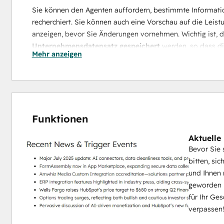
Sie können den Agenten auffordern, bestimmte Informatio
recherchiert. Sie können auch eine Vorschau auf die Leis
anzeigen, bevor Sie Änderungen vornehmen. Wichtig ist, d
Unternehmensdatensatz gespeichert
 werden, so dass di
Mehr anzeigen
die Umsatzteams bereits arbeiten. Jede Ausgabe enthält Qu
und Vertrauen sorgen.
Funktionen
Aktuelle
Bevor Sie 
bitten, si
und Ihnen 
geworden i
für Ihr Ge
verpassen