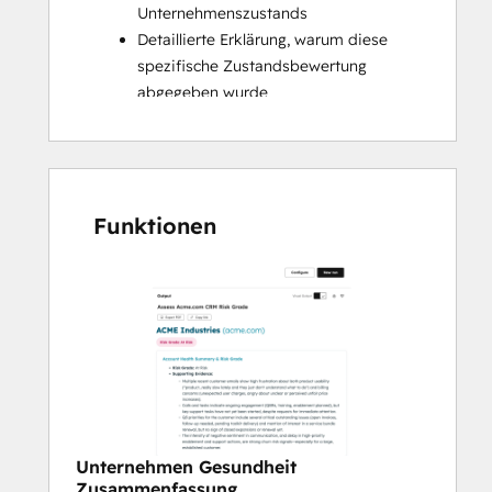
Unternehmenszustands
Detaillierte Erklärung, warum diese 
spezifische Zustandsbewertung 
abgegeben wurde
Nächste Schritte für den 
Unternehmenseigentümer zum 
Handeln
Gesprächspunkte und Fragen für 
Funktionen
Ihren nächsten Anruf 
Eine vorbereitete und versandfertige 
E-Mail
Unternehmen Gesundheit
Zusammenfassung