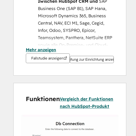
zwischen HubSpot CRM und 
SAP 
Business One (SAP B1), SAP Hana, 
Microsoft Dynamics 365, Business 
Central, NAV, ECI M1, Sage, Cegid, 
Infor, Odoo, SYSPRO, Epicor, 
Teamsystem, Panthera, NetSuite ERP 
sowie alle On-Premise- und Cloud-
Mehr anzeigen
ERP-Systeme, die OData 
Fallstudie anzeigen
unterstützen. Sowohl in eine Richtung 
Anleitung zur Einrichtung anzeigen
als auch in beide Richtungen;
Kunden- und Transaktionsdaten als 
Auslöser für kontextbezogene 
Funktionen
Vergleich der Funktionen
Kommunikation zu nutzen
 – 
nach HubSpot-Produkt
beispielsweise inaktive Kunden 
anhand von SAP-B1-Daten wie 
Auftragsdaten und Auftragswert zu 
identifizieren und über HubSpot eine 