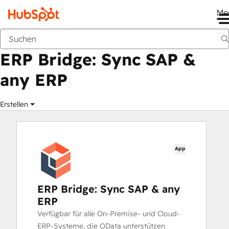
Me
ERP Bridge: Sync SAP & any ERP
Marketplace
Apps
ERP Bridge: Sync SAP &
any ERP
Erstellen
App
ERP Bridge: Sync SAP & any
ERP
Verfügbar für alle On-Premise- und Cloud-
ERP-Systeme, die OData unterstützen