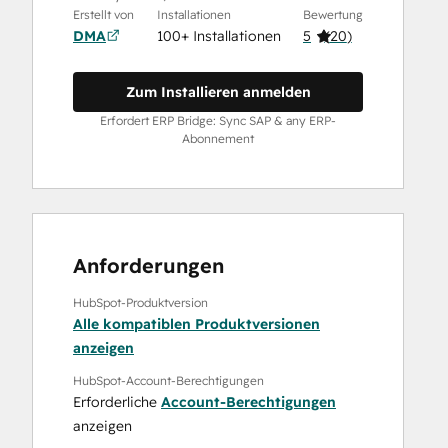
Erstellt von
Installationen
Bewertung
DMA
100+ Installationen
5
(
20
)
Zum Installieren anmelden
Erfordert ERP Bridge: Sync SAP & any ERP-
Abonnement
Anforderungen
HubSpot-Produktversion
Alle kompatiblen Produktversionen
anzeigen
HubSpot-Account-Berechtigungen
Erforderliche
Account-Berechtigungen
anzeigen