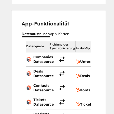
App-Funktionalität
Datenaustausch
App-Karten
Richtung der
In HubSp
Datenquelle
Synchronisierung
In HubSpot
Companies
Unte
Datasource
Unternehmen
Deals
Deal
Datasource
Deals
Contacts
Kont
Datasource
Kontakte
Tickets
Ticke
Datasource
Tickets
Products
Prod