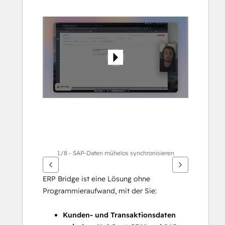
Pfeiltasten,
um
andere
Elemente
anzuzeigen
1/8 - SAP-Daten mühelos synchronisieren
ERP Bridge ist eine Lösung ohne 
Programmieraufwand, mit der Sie:
Kunden- und Transaktionsdaten 