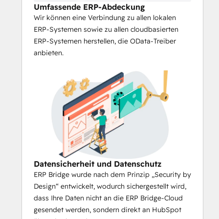
Umfassende ERP-Abdeckung
Wir können eine Verbindung zu allen lokalen
genießen Sie alle Vorteile einer ERP-
ERP-Systemen sowie zu allen cloudbasierten
Integration, 
ohne sich um die 
ERP-Systemen herstellen, die OData-Treiber
Sicherheit sorgen zu müssen
, da 
anbieten.
ERP Bridge keinen Zugriff auf Ihre 
Anwendung oder Ihre ERP-Daten hat. 
Die Datensynchronisation und die 
Konfiguration von ERP Bridge 
erfolgen getrennt voneinander;
Wählen Sie die HubSpot-Objekte 
aus, die Sie zuordnen und 
synchronisieren möchten:
Datensicherheit und Datenschutz
ERP Bridge wurde nach dem Prinzip „Security by
Kontakte,
Design“ entwickelt, wodurch sichergestellt wird,
Unternehmen,
dass Ihre Daten nicht an die ERP Bridge-Cloud
Tickets,
gesendet werden, sondern direkt an HubSpot