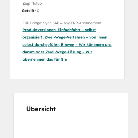
Zugriffstyp
Geteilt
ERP Bridge: Sync SAP & any ERP-Abonnement
Produktversionen:
Einfachfahrt – selbst
organisiert
,
Zwei-Wege-Verfahren – von Ihnen
selbst durchgeführt
,
Einweg – Wir kümmern uns
darum
oder
Zwei-Wege-Lösung – Wir
übernehmen das für Sie
Übersicht
Verwenden
Sie
die