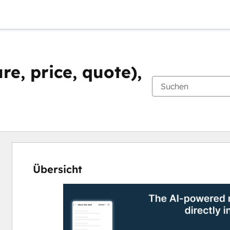
re, price, quote),
Übersicht
Verwenden
Sie
die
Pfeiltasten,