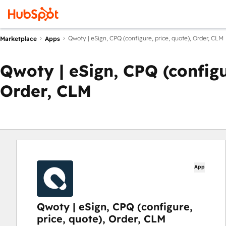
Qwoty | eSign, CPQ (configure, price, quote), Order, CLM
Marketplace
Apps
Qwoty | eSign, CPQ (configu
Order, CLM
App
Qwoty | eSign, CPQ (configure,
price, quote), Order, CLM