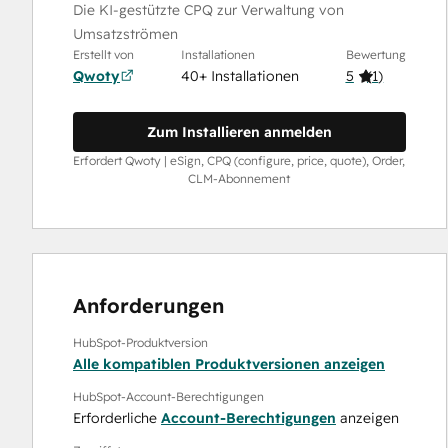
Die KI-gestützte CPQ zur Verwaltung von
Umsatzströmen
Erstellt von
Installationen
Bewertung
Qwoty
40+ Installationen
5
(
1
)
Zum Installieren anmelden
Erfordert Qwoty | eSign, CPQ (configure, price, quote), Order,
CLM-Abonnement
Anforderungen
HubSpot-Produktversion
Alle kompatiblen Produktversionen anzeigen
HubSpot-Account-Berechtigungen
Erforderliche
Account-Berechtigungen
anzeigen