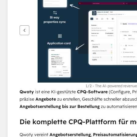
um
andere
Elemente
anzuzeigen
1/2 - The AI-powered revenue 
Qwoty
 ist eine KI-gestützte 
CPQ-Software
 (Configure, P
präzise 
Angebote
 zu erstellen, Geschäfte schneller abzu
Angebotserstellung bis zur Bestellung
 zu automatisieren
Die komplette CPQ-Plattform für 
Qwoty vereint 
Angebotserstellung
, 
Preisautomatisierun