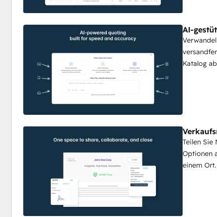
Automatisierung von Angeboten un
AI-gestü
Verwandeln
Wenn ein Angebot unterzeichnet ist, wandelt Qwoty es auto
versandfer
wobei alle Produkt-, Preis- und Kundendaten erhalten blei
Katalog ab
Abonnements
 und 
Änderungen
 in Echtzeit. Keine manue
zwischen Vertrieb und Betrieb.
Vertriebsvereinbarungen und Abo
Für komplexe B2B-Beziehungen unterstützt Qwoty 
Rahme
Verkauf
Mengenverpflichtungen
 und Geschäftsbedingungen. Verw
Teilen Sie
Abonnementverlängerungen und Änderungen in der Mitte des
Optionen a
Verfolgen Sie MRR, ARR und den Vertragswert automatisch
einem Ort.
Nahtlose CRM- und ERP-Integration
Qwoty lässt sich nativ in führende 
CRM-Systeme
 wie 
Sal
Mitarbeiter dort arbeiten, wo sie bereits verkaufen. Qwoty 