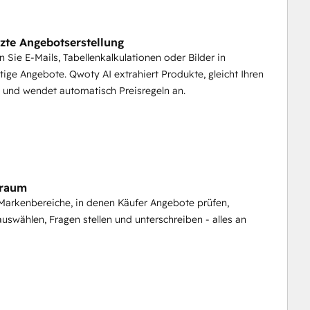
d Aufträgen
tzte Angebotserstellung
 Sie E-Mails, Tabellenkalkulationen oder Bilder in
matisch in einen strukturierten 
Kundenauftrag
 um, 
tige Angebote. Qwoty AI extrahiert Produkte, gleicht Ihren
ben. Verfolgen Sie 
Rechnungen
, 
Lieferungen
, 
 und wendet automatisch Preisregeln an.
lle Neueingabe, kein Datenverlust, keine Übergabefehler 
nnement-Management
nverträge
 mit ausgehandelten Preisen, 
sraum
alten Sie 
wiederkehrende Umsätze
, 
 Markenbereiche, in denen Käufer Angebote prüfen,
 Zyklus mit vollständiger Nachvollziehbarkeit. 
uswählen, Fragen stellen und unterschreiben - alles an
.
esforce
 und 
HubSpot
 integrieren, so dass die 
lässt sich auch mit 
ERP-
 und 
Abrechnungssystemen