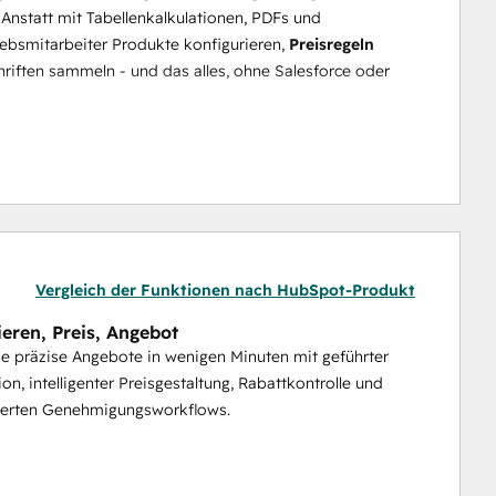
. Anstatt mit Tabellenkalkulationen, PDFs und 
bsmitarbeiter Produkte konfigurieren, 
Preisregeln
hriften sammeln - und das alles, ohne Salesforce oder 
y E-Mails, Tabellenkalkulationen oder unstrukturierte 
ige Angebote. Die KI extrahiert Produktinformationen, 
ttregeln und
Margenschwellen
 an und erstellt 
verbringen weniger Zeit mit der Verwaltung und mehr 
Vergleich der Funktionen nach HubSpot-Produkt
ieren, Preis, Angebot
atur
Sie präzise Angebote in wenigen Minuten mit geführter
on, intelligenter Preisgestaltung, Rabattkontrolle und
rch markengeschützte 
digitale Angebotsräume
, in denen 
ierten Genehmigungsworkflows.
en stellen und unterschreiben können - alles an einem 
t sequenzielle oder parallele Unterzeichnungs-Workflows, 
d für die Einhaltung von Vorschriften.