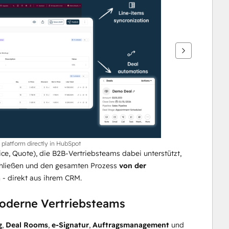
platform directly in HubSpot
rice, Quote), die B2B-Vertriebsteams dabei unterstützt, 
schließen und den gesamten Prozess 
von der 
 - direkt aus ihrem CRM.
moderne Vertriebsteams
g
, 
Deal Rooms
, 
e-Signatur
, 
Auftragsmanagement
 und 