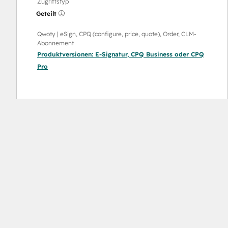
Zugriffstyp
Geteilt
Qwoty | eSign, CPQ (configure, price, quote), Order, CLM-
Abonnement
Produktversionen:
E-Signatur
,
CPQ Business
oder
CPQ
Pro